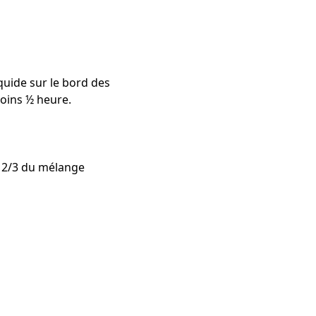
iquide sur le bord des
moins ½ heure.
z 2/3 du mélange