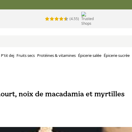
(4.55)
P'tit dej
Fruits secs
Protéines & vitamines
Épicerie salée
Épicerie sucrée
aourt, noix de macadamia et myrtilles