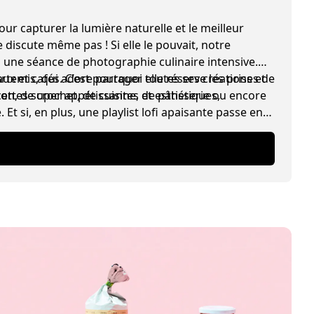
ur capturer la lumière naturelle et le meilleur
 discute même pas ! Si elle le pouvait, notre
 une séance de photographie culinaire intensive.
x et cafés. C’est pourquoi elle réserve les prises de
Artemis, qui adore partager toutes ses créations et
cettes super appétissantes et esthétiques,
on, de crochet, de cuisine, de pâtisserie ou encore
Et si, en plus, une playlist lofi apaisante passe en
nario de rêve pour elle.