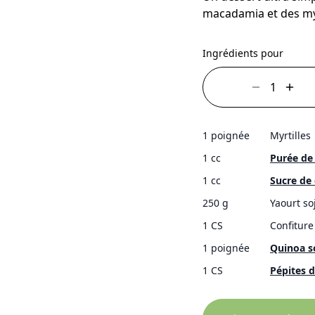
macadamia et des myr
Ingrédients pour
1 poignée
Myrtilles
1 cc
Purée de
1 cc
Sucre de
250 g
Yaourt so
1 CS
Confiture
1 poignée
Quinoa s
1 CS
Pépites d