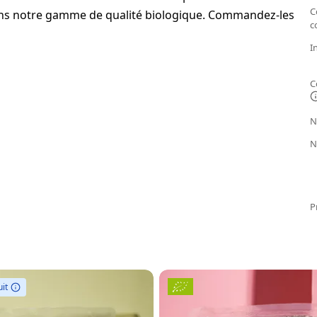
C
ans notre gamme de qualité biologique. Commandez-les
c
I
C
N
N
P
it