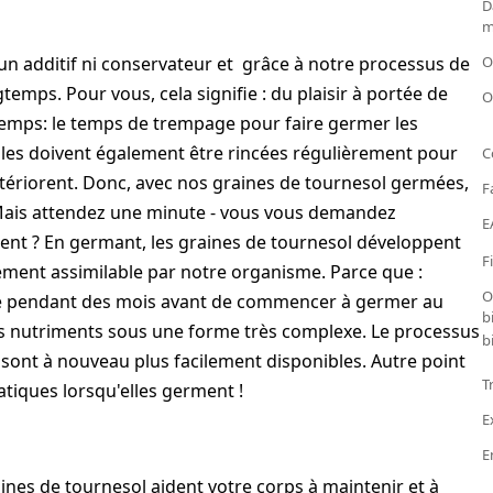
D
m
n additif ni conservateur et grâce à notre processus de
O
mps. Pour vous, cela signifie : du plaisir à portée de
O
emps: le temps de trempage pour faire germer les
Elles doivent également être rincées régulièrement pour
C
étériorent. Donc, avec nos graines de tournesol germées,
F
Mais attendez une minute - vous vous demandez
E
nt ? En germant, les graines de tournesol développent
F
ilement assimilable par notre organisme. Parce que :
O
ure pendant des mois avant de commencer à germer au
b
es nutriments sous une forme très complexe. Le processus
b
sont à nouveau plus facilement disponibles. Autre point
T
atiques lorsqu'elles germent !
E
E
nes de tournesol aident votre corps à maintenir et à