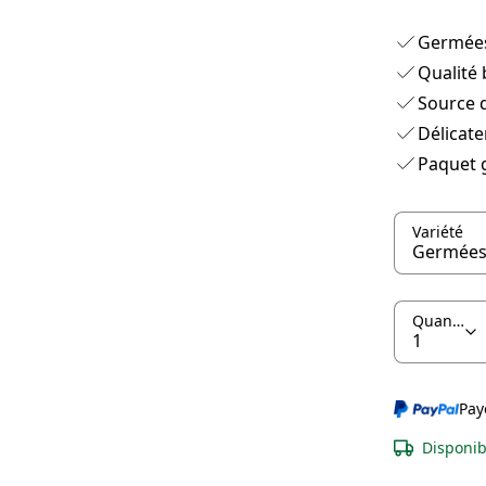
Germée
Qualité 
Source d
Délicat
Paquet 
Variété
Quantité
Pay
Disponib