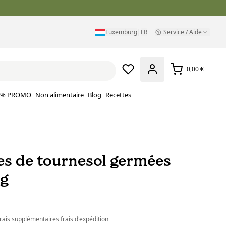
Luxemburg
|
FR
Service / Aide
0,00 €
% PROMO
Non alimentaire
Blog
Recettes
es de tournesol germées
kg
 frais supplémentaires
frais d'expédition