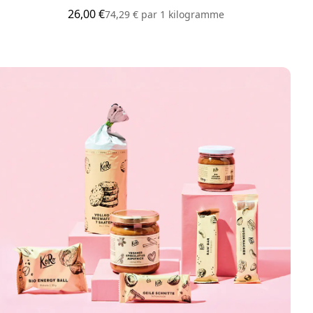
26,00 €
12,5
74,29 €
par
1 kilogramme