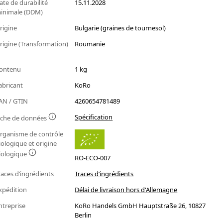
ate de durabilité
15.11.2028
inimale (DDM)
rigine
Bulgarie (graines de tournesol)
rigine (Transformation)
Roumanie
ontenu
1 kg
abricant
KoRo
AN / GTIN
4260654781489
Spécification
iche de données
rganisme de contrôle
iologique et origine
iologique
RO-ECO-007
races d’ingrédients
Traces d’ingrédients
xpédition
Délai de livraison hors d'Allemagne
ntreprise
KoRo Handels GmbH Hauptstraße 26, 10827
Berlin