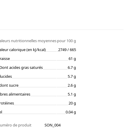
aleurs nutritionnelles moyennes
pour 100 g
aleur calorique (en kJ/kcal)
2749 / 665
raisse
61 g
Dont acides gras saturés
6.7 g
lucides
5.7 g
dont sucre
2.6 g
ibres alimentaires
5.1 g
rotéines
20 g
el
0.04 g
uméro de produit
SON_004