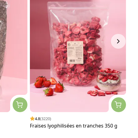
4.8
(3220)
4.
Fraises lyophilisées en tranches 350 g
Flo