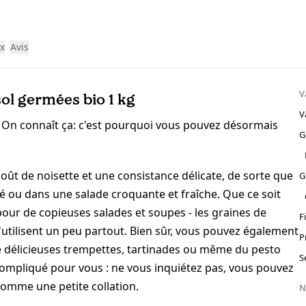
ix
Avis
V
ol germées bio 1 kg
V
 On connaît ça: c'est pourquoi vous pouvez désormais
G
ût de noisette et une consistance délicate, de sorte que
G
é ou dans une salade croquante et fraîche. Que ce soit
our de copieuses salades et soupes - les graines de
F
utilisent un peu partout. Bien sûr, vous pouvez également
P
e délicieuses trempettes, tartinades ou même du pesto
S
trop compliqué pour vous : ne vous inquiétez pas, vous pouvez
 comme une petite collation.
N