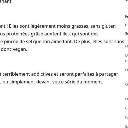
enant.
F
P
ent ! Elles sont légèrement moins grasses, sans gluten
plus protéinées grâce aux lentilles, qui sont des
S
 pincée de sel que l’on aime tant. De plus, elles sont sans
N
t donc vegan.
D
m
O
nt terriblement addictives et seront parfaites à partager
te, ou simplement devant votre série du moment.
O
O
C
F
E