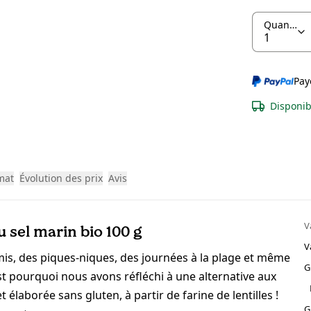
Quantité
Pay
Disponib
mat
Évolution des prix
Avis
V
u sel marin bio 100 g
V
mis, des piques-niques, des journées à la plage et même
G
t pourquoi nous avons réfléchi à une alternative aux
 élaborée sans gluten, à partir de farine de lentilles !
G