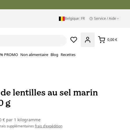
Belgique
|
FR
Service / Aide
0,00 €
% PROMO
Non alimentaire
Blog
Recettes
de lentilles au sel marin
0 g
0 €
par
1 kilogramme
 frais supplémentaires
frais d'expédition