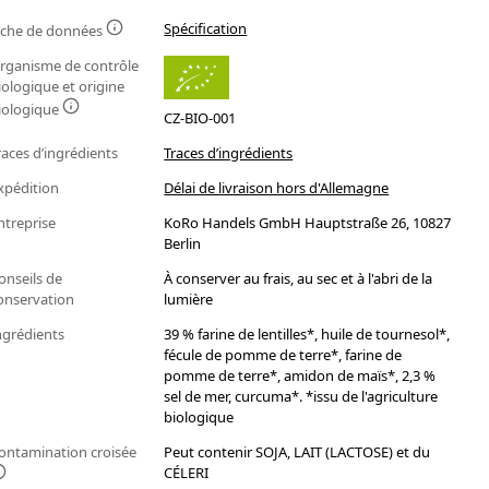
Spécification
iche de données
rganisme de contrôle
iologique et origine
iologique
CZ-BIO-001
races d’ingrédients
Traces d’ingrédients
xpédition
Délai de livraison hors d'Allemagne
ntreprise
KoRo Handels GmbH Hauptstraße 26, 10827
Berlin
onseils de
À conserver au frais, au sec et à l'abri de la
onservation
lumière
ngrédients
39 % farine de lentilles*, huile de tournesol*,
fécule de pomme de terre*, farine de
pomme de terre*, amidon de maïs*, 2,3 %
sel de mer, curcuma*. *issu de l'agriculture
biologique
ontamination croisée
Peut contenir SOJA, LAIT (LACTOSE) et du
CÉLERI