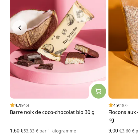
4.7
(946)
4.9
(197)
Barre noix de coco-chocolat bio 30 g
Flocons aux 
kg
1,60 €
9,00 €
53,33 €
par
1 kilogramme
3,60 €
p