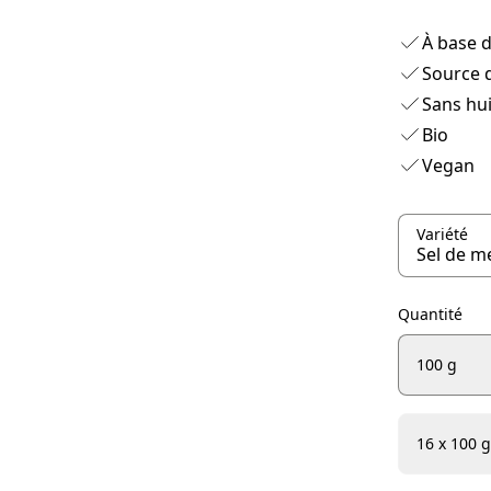
À base d
Source d
Sans hu
Bio
Vegan
Variété
Quantité
100 g
16 x 100 g