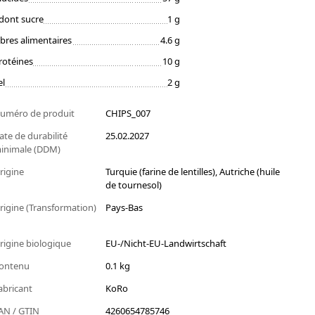
dont sucre
1 g
ibres alimentaires
4.6 g
rotéines
10 g
el
2 g
uméro de produit
CHIPS_007
ate de durabilité
25.02.2027
inimale (DDM)
rigine
Turquie (farine de lentilles), Autriche (huile
de tournesol)
rigine (Transformation)
Pays-Bas
rigine biologique
EU-/Nicht-EU-Landwirtschaft
ontenu
0.1 kg
abricant
KoRo
AN / GTIN
4260654785746