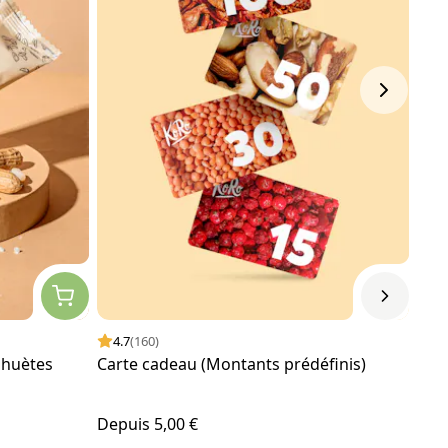
4.7
(160)
4.
ahuètes
Carte cadeau (Montants prédéfinis)
Bou
noir
Depuis
5,00 €
23,5