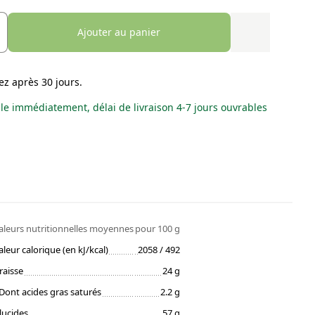
Ajouter au panier
ez après 30 jours.
le immédiatement, délai de livraison 4-7 jours ouvrables
aleurs nutritionnelles moyennes
pour 100 g
aleur calorique (en kJ/kcal)
2058 / 492
raisse
24 g
Dont acides gras saturés
2.2 g
lucides
57 g