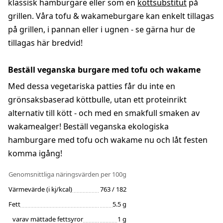
klassisk hamburgare eller som en
köttsubstitut
på
grillen. Våra tofu & wakameburgare kan enkelt tillagas
på grillen, i pannan eller i ugnen - se gärna hur de
tillagas här bredvid!
Beställ veganska burgare med tofu och wakame
Med dessa vegetariska patties får du inte en
grönsaksbaserad köttbulle, utan ett proteinrikt
alternativ till kött - och med en smakfull smaken av
wakamealger! Beställ veganska ekologiska
hamburgare med tofu och wakame nu och låt festen
komma igång!
Genomsnittliga näringsvärden
per 100g
Värmevärde (i kj/kcal)
763 / 182
Fett
5.5 g
varav mättade fettsyror
1 g