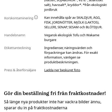
(vatten, SOJABÖNOR*, VETE*, atlantiskt
salt), havssalt*, kryddor*. *från ekologiskt
jordbruk
Kan innehålla spår av SKALDJUR, ÄGG,
Korskontaminering
FISK, JORDNÖTTER, MJÖLK (LAKTOS),
SELLERI, SENAP, SESAM och BLÖTDJUR.
Handelsnamn
Vegansk ekologisk Tofu och Wakame
burgare
Etikettanteckning
Ingredienser, näringsvärden och
förpackningar kan ändras. För exakt
information, vänligen se
produktbeskrivningen.
Press & återförsäljare
Ladda ner beskuret foto
Gör din beställning fri från fraktkostnader!
Så länge nya produkter inte har vackra bilder ännu,
sparar du in på fraktkostnaderna