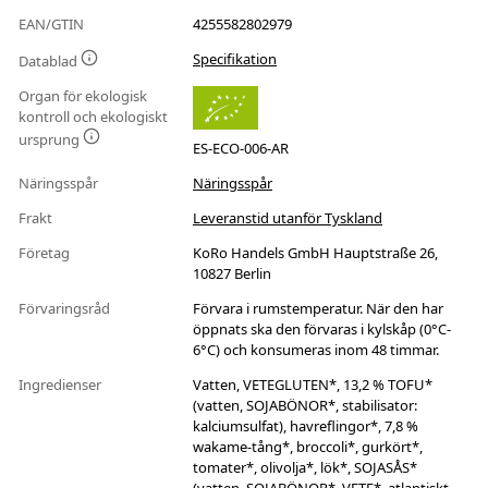
EAN/GTIN
4255582802979
Specifikation
Datablad
Organ för ekologisk
kontroll och ekologiskt
ursprung
ES-ECO-006-AR
Näringsspår
Näringsspår
Frakt
Leveranstid utanför Tyskland
Företag
KoRo Handels GmbH Hauptstraße 26,
10827 Berlin
Förvaringsråd
Förvara i rumstemperatur. När den har
öppnats ska den förvaras i kylskåp (0°C-
6°C) och konsumeras inom 48 timmar.
Ingredienser
Vatten, VETEGLUTEN*, 13,2 % TOFU*
(vatten, SOJABÖNOR*, stabilisator:
kalciumsulfat), havreflingor*, 7,8 %
wakame-tång*, broccoli*, gurkört*,
tomater*, olivolja*, lök*, SOJASÅS*