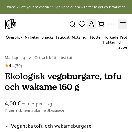
Want 5% off your next order?
Sign up to our newsletter to get your voucher.
0,00 €
Överblick
Nyheter
Snacks
Frukost
Nötsmör
Nötter
Torkade
Protei
frukter
&
superf
Matlagning
Ost-och köttsubstitut
4.4
(50)
Ekologisk vegoburgare, tofu
och wakame 160 g
4,00 €
25,00 €
per
1 kg
Priser inkl. moms plus
fraktkostnader
Veganska tofu och wakameburgare