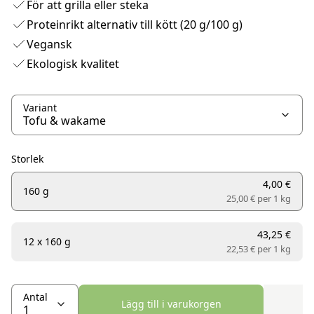
För att grilla eller steka
Proteinrikt alternativ till kött (20 g/100 g)
Vegansk
Ekologisk kvalitet
Variant
Storlek
4,00 €
160 g
25,00 € per
1 kg
43,25 €
12 x 160 g
22,53 € per
1 kg
Antal
Lägg till i varukorgen