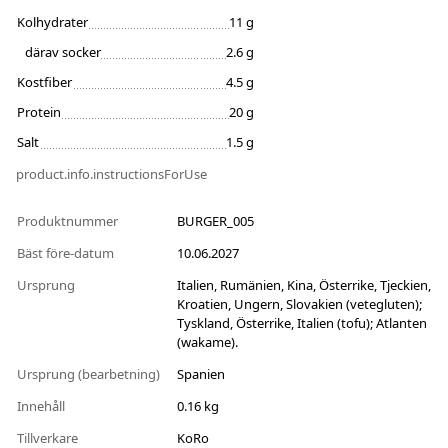
Kolhydrater
11 g
därav socker
2.6 g
Kostfiber
4.5 g
Protein
20 g
Salt
1.5 g
product.info.instructionsForUse
Produktnummer
BURGER_005
Bäst före-datum
10.06.2027
Ursprung
Italien, Rumänien, Kina, Österrike, Tjeckien,
Kroatien, Ungern, Slovakien (vetegluten);
Tyskland, Österrike, Italien (tofu); Atlanten
(wakame).
Ursprung (bearbetning)
Spanien
Innehåll
0.16 kg
Tillverkare
KoRo