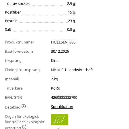
därav socker
2.9 g
Kostfiber
15 g
Protein
23 g
Salt
0.3 g
Produktnummer
HUELSEN_005
Bäst före-datum
30.12.2026
Ursprung
Kina
Ekologiskt ursprung
Nicht-EU-Landwirtschaft
Innehåll
2 kg
Tillverkare
KoRo
EAN/GTIN
4260335832790
Specifikation
Datablad
Organ för ekologisk
kontroll och ekologiskt
ursprung