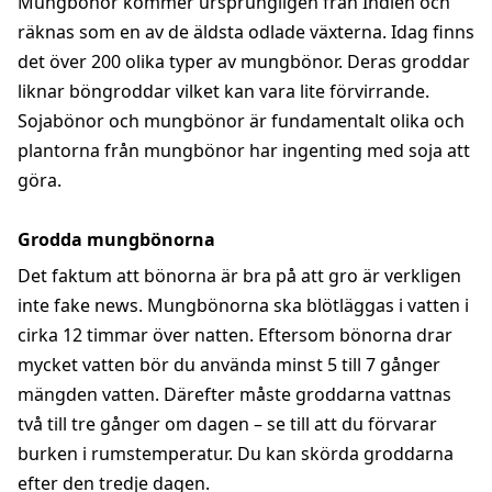
Mungbönor kommer ursprungligen från Indien och
räknas som en av de äldsta odlade växterna. Idag finns
det över 200 olika typer av mungbönor. Deras groddar
liknar böngroddar vilket kan vara lite förvirrande.
Sojabönor och mungbönor är fundamentalt olika och
plantorna från mungbönor har ingenting med soja att
göra.
Grodda mungbönorna
Det faktum att bönorna är bra på att gro är verkligen
inte fake news. Mungbönorna ska blötläggas i vatten i
cirka 12 timmar över natten. Eftersom bönorna drar
mycket vatten bör du använda minst 5 till 7 gånger
mängden vatten. Därefter måste groddarna vattnas
två till tre gånger om dagen – se till att du förvarar
burken i rumstemperatur. Du kan skörda groddarna
efter den tredje dagen.