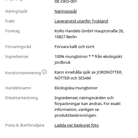
DE-ÖKO-001
Näringsspår
Näringsspår
Frakt
Leveranstid utanför Tyskland
Företag
KoRo Handels GmbH Hauptstraße 26,
10827 Berlin
Förvaringsråd
Förvara kallt och torrt
Ingredienser
100% mungbönor * * från ekologiskt
jordbruk
Kann innehålla spår av JORDNÖTTER,
Korskontaminering
NÖTTER och SESAM
Handelsnamn
Ekologiska mungbönor
Etikettanteckning
Ingredienser, näringsvärden och
förpackningar kan ändras. För exakt
information, vänligen se
produktbeskrivningen.
Press & återförsäljare
Ladda ner beskuret foto