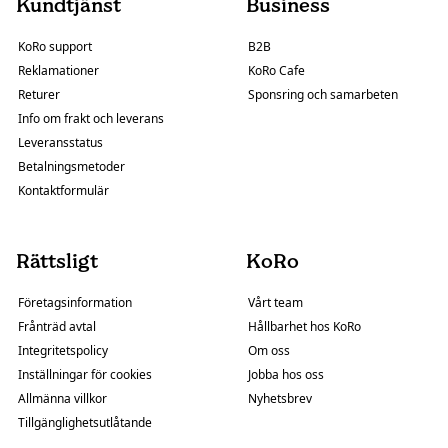
Kundtjänst
Business
KoRo support
B2B
Reklamationer
KoRo Cafe
Returer
Sponsring och samarbeten
Info om frakt och leverans
Leveransstatus
Betalningsmetoder
Kontaktformulär
Rättsligt
KoRo
Företagsinformation
Vårt team
Frånträd avtal
Hållbarhet hos KoRo
Integritetspolicy
Om oss
Inställningar för cookies
Jobba hos oss
Allmänna villkor
Nyhetsbrev
Tillgänglighetsutlåtande