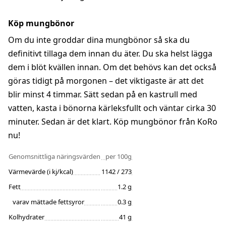
Köp mungbönor
Om du inte groddar dina mungbönor så ska du
definitivt tillaga dem innan du äter. Du ska helst lägga
dem i blöt kvällen innan. Om det behövs kan det också
göras tidigt på morgonen – det viktigaste är att det
blir minst 4 timmar. Sätt sedan på en kastrull med
vatten, kasta i bönorna kärleksfullt och väntar cirka 30
minuter. Sedan är det klart. Köp mungbönor från KoRo
nu!
Genomsnittliga näringsvärden
per 100g
Värmevärde (i kj/kcal)
1142 / 273
Fett
1.2 g
varav mättade fettsyror
0.3 g
Kolhydrater
41 g