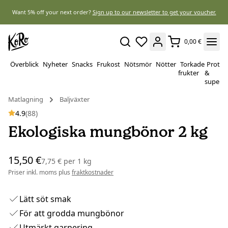
Want 5% off your next order?
Sign up to our newsletter to get your voucher.
0,00 €
Överblick
Nyheter
Snacks
Frukost
Nötsmör
Nötter
Torkade
Protei
frukter
&
superf
Matlagning
Baljväxter
4.9
(88)
Ekologiska mungbönor 2 kg
15,50 €
7,75 €
per
1 kg
Priser inkl. moms plus
fraktkostnader
Lätt söt smak
För att grodda mungbönor
Utmärkt garnering