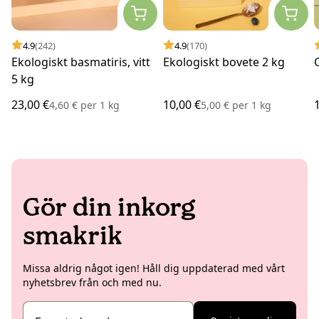
4.9
(242)
4.9
(170)
Ekologiskt basmatiris, vitt
Ekologiskt bovete 2 kg
5 kg
23,00 €
10,00 €
4,60 €
per
1 kg
5,00 €
per
1 kg
Gör din inkorg
smakrik
Missa aldrig något igen! Håll dig uppdaterad med vårt
nyhetsbrev från och med nu.