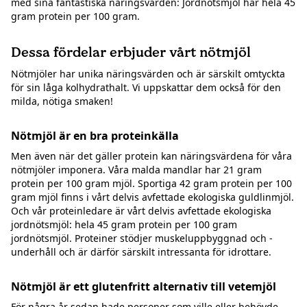
med sina fantastiska näringsvärden: Jordnötsmjöl har hela 45
gram protein per 100 gram.
Dessa fördelar erbjuder vårt nötmjöl
Nötmjöler har unika näringsvärden och är särskilt omtyckta
för sin låga kolhydrathalt. Vi uppskattar dem också för den
milda, nötiga smaken!
Nötmjöl är en bra proteinkälla
Men även när det gäller protein kan näringsvärdena för våra
nötmjöler imponera. Våra malda mandlar har 21 gram
protein per 100 gram mjöl. Sportiga 42 gram protein per 100
gram mjöl finns i vårt delvis avfettade ekologiska guldlinmjöl.
Och vår proteinledare är vårt delvis avfettade ekologiska
jordnötsmjöl: hela 45 gram protein per 100 gram
jordnötsmjöl. Proteiner stödjer muskeluppbyggnad och -
underhåll och är därför särskilt intressanta för idrottare.
Nötmjöl är ett glutenfritt alternativ till vetemjöl
För några år sedan hade personer som ville eller behövde