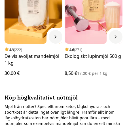
4.9
(222)
4.6
(271)
Delvis avoljat mandelmjöl
Ekologiskt lupinmjöl 500 g
1 kg
30,00 €
8,50 €
17,00 €
per
1 kg
Köp högkvalitativt nötmjöl
Mjöl från nötter? Speciellt inom keto-, lågkolhydrat- och
sportkost är detta inget ovanligt längre. Framför allt inom
lågkolhydratkosten har nötmjöler blivit populära – med
nötmjöler som exempelvis mandelmjöl kan du enkelt minska