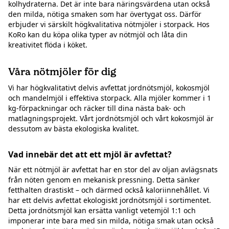
kolhydraterna. Det är inte bara näringsvärdena utan också
den milda, nötiga smaken som har övertygat oss. Därför
erbjuder vi särskilt högkvalitativa nötmjöler i storpack. Hos
KoRo kan du köpa olika typer av nötmjöl och låta din
kreativitet flöda i köket.
Våra nötmjöler för dig
Vi har högkvalitativt delvis avfettat jordnötsmjöl, kokosmjöl
och mandelmjöl i effektiva storpack. Alla mjöler kommer i 1
kg-förpackningar och räcker till dina nästa bak- och
matlagningsprojekt. Vårt jordnötsmjöl och vårt kokosmjöl är
dessutom av bästa ekologiska kvalitet.
Vad innebär det att ett mjöl är avfettat?
När ett nötmjöl är avfettat har en stor del av oljan avlägsnats
från nöten genom en mekanisk pressning. Detta sänker
fetthalten drastiskt – och därmed också kaloriinnehållet. Vi
har ett delvis avfettat ekologiskt jordnötsmjöl i sortimentet.
Detta jordnötsmjöl kan ersätta vanligt vetemjöl 1:1 och
imponerar inte bara med sin milda, nötiga smak utan också