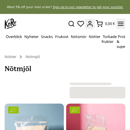
Want 5% off your next order?
Sign up to our newsletter to get your voucher.
0,00 €
Överblick
Nyheter
Snacks
Frukost
Nötsmör
Nötter
Torkade
Protei
frukter
&
superf
Nötter
Nötmjöl
Nötmjöl