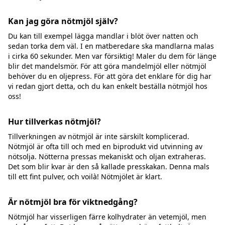
Kan jag göra nötmjöl själv?
Du kan till exempel lägga mandlar i blöt över natten och
sedan torka dem väl. I en matberedare ska mandlarna malas
i cirka 60 sekunder. Men var försiktig! Maler du dem för länge
blir det mandelsmör. För att göra mandelmjöl eller nötmjöl
behöver du en oljepress. För att göra det enklare för dig har
vi redan gjort detta, och du kan enkelt beställa nötmjöl hos
oss!
Hur tillverkas nötmjöl?
Tillverkningen av nötmjöl är inte särskilt komplicerad.
Nötmjöl är ofta till och med en biprodukt vid utvinning av
nötsolja. Nötterna pressas mekaniskt och oljan extraheras.
Det som blir kvar är den så kallade presskakan. Denna mals
till ett fint pulver, och voilà! Nötmjölet är klart.
Är nötmjöl bra för viktnedgång?
Nötmjöl har visserligen färre kolhydrater än vetemjöl, men