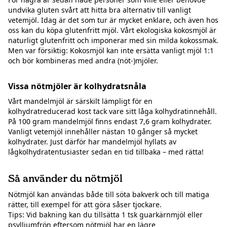
undvika gluten svårt att hitta bra alternativ till vanligt
vetemjöl. Idag är det som tur är mycket enklare, och även hos
oss kan du köpa glutenfritt mjöl. Vårt ekologiska kokosmjöl är
naturligt glutenfritt och imponerar med sin milda kokossmak.
Men var försiktig: Kokosmjöl kan inte ersätta vanligt mjöl 1:1
och bör kombineras med andra (nöt-)mjöler.
Vissa nötmjöler är kolhydratsnåla
Vårt mandelmjöl är särskilt lämpligt för en
kolhydratreducerad kost tack vare sitt låga kolhydratinnehåll.
På 100 gram mandelmjöl finns endast 7,6 gram kolhydrater.
Vanligt vetemjöl innehåller nästan 10 gånger så mycket
kolhydrater. Just därför har mandelmjöl hyllats av
lågkolhydratentusiaster sedan en tid tillbaka – med rätta!
Så använder du nötmjöl
Nötmjöl kan användas både till söta bakverk och till matiga
rätter, till exempel för att göra såser tjockare.
Tips: Vid bakning kan du tillsätta 1 tsk guarkärnmjöl eller
psylliumfrön eftersom nötmjöl har en lägre