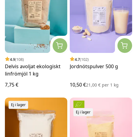
4.9
(108)
4.7
(102)
Delvis avoljat ekologiskt
Jordnötspulver 500 g
linfrömjöl 1 kg
7,75 €
10,50 €
21,00 €
per
1 kg
Ej i lager
Ej i lager