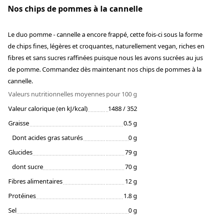
Nos chips de pommes à la cannelle
Le duo pomme - cannelle a encore frappé, cette fois-ci sous la forme
de chips fines, légères et croquantes, naturellement vegan, riches en
fibres et sans sucres raffinées puisque nous les avons sucrées au jus
de pomme. Commandez dès maintenant nos chips de pommes à la
cannelle.
Valeurs nutritionnelles moyennes
pour 100 g
Valeur calorique (en kJ/kcal)
1488 / 352
Graisse
0.5 g
Dont acides gras saturés
0 g
Glucides
79 g
dont sucre
70 g
Fibres alimentaires
12 g
Protéines
1.8 g
Sel
0 g