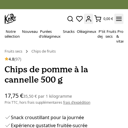
0,00 €
Notre
Nouveau
Purées
Snacks
Oléagineux
P'tit
Fruits
Proté
sélection
d'oléagineux
dej
secs
&
vitami
Fruits secs
Chips de fruits
4.8
(97)
Chips de pomme à la
cannelle 500 g
17,75 €
35,50 €
par
1 kilogramme
Prix TTC, hors frais supplémentaires
frais d'expédition
Snack croustillant pour la journée
Expérience gustative fruitée-sucrée