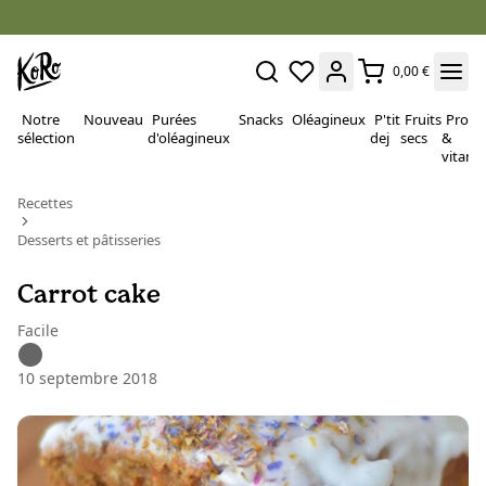
0,00 €
Notre
Nouveau
Purées
Snacks
Oléagineux
P'tit
Fruits
Proté
sélection
d'oléagineux
dej
secs
&
vitami
Recettes
Desserts et pâtisseries
Carrot cake
Facile
10 septembre 2018