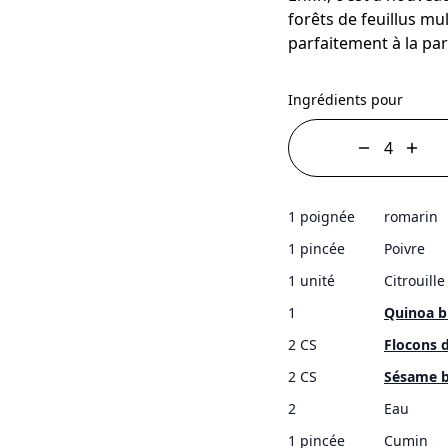
forêts de feuillus mul
parfaitement à la par
Ingrédients pour
1 poignée
romarin
1 pincée
Poivre
1 unité
Citrouill
1
Quinoa b
2 CS
Flocons 
2 CS
Sésame b
2
Eau
1 pincée
Cumin