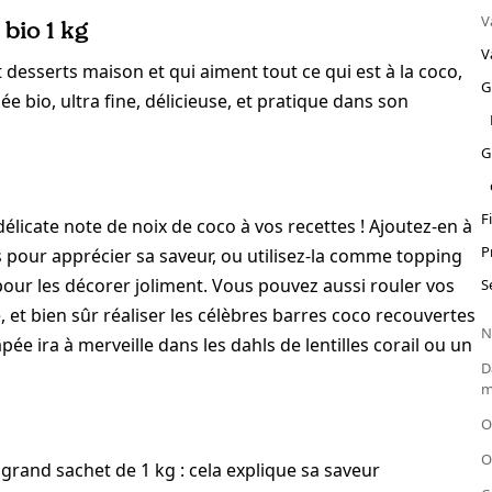
V
bio 1 kg
V
 desserts maison et qui aiment tout ce qui est à la coco,
G
pée bio, ultra fine, délicieuse, et pratique dans son
G
F
icate note de noix de coco à vos recettes ! Ajoutez-en à
P
s pour apprécier sa saveur, ou utilisez-la comme topping
pour les décorer joliment. Vous pouvez aussi rouler vos
S
, et bien sûr réaliser les célèbres barres coco recouvertes
N
ée ira à merveille dans les dahls de lentilles corail ou un
D
m
O
O
e grand sachet de 1 kg : cela explique sa saveur