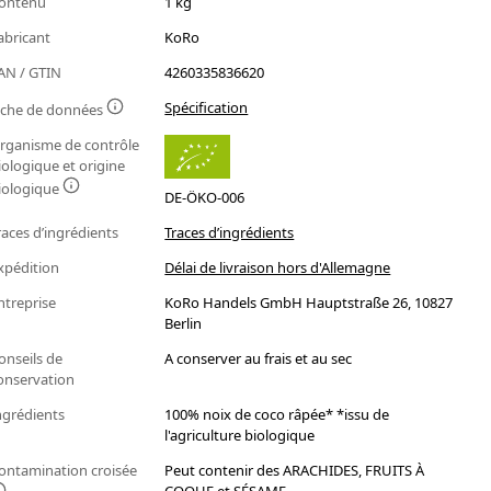
ontenu
1 kg
abricant
KoRo
AN / GTIN
4260335836620
Spécification
iche de données
rganisme de contrôle
iologique et origine
iologique
DE-ÖKO-006
races d’ingrédients
Traces d’ingrédients
xpédition
Délai de livraison hors d'Allemagne
ntreprise
KoRo Handels GmbH Hauptstraße 26, 10827
Berlin
onseils de
A conserver au frais et au sec
onservation
ngrédients
100% noix de coco râpée* *issu de
l'agriculture biologique
ontamination croisée
Peut contenir des ARACHIDES, FRUITS À