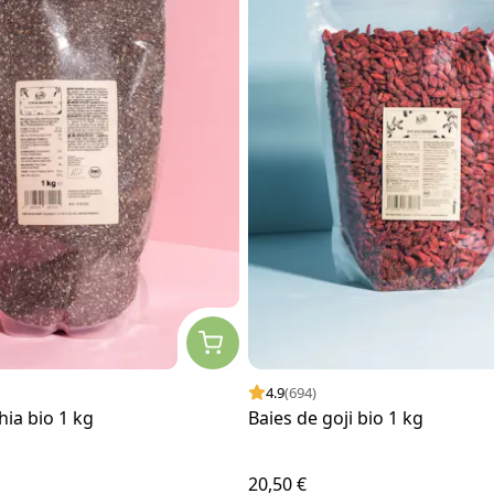
4.9
(694)
hia bio 1 kg
Baies de goji bio 1 kg
20,50 €