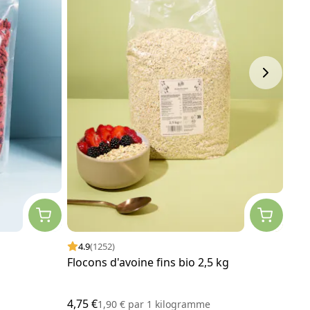
4.9
(1252)
4.
Flocons d'avoine fins bio 2,5 kg
Huil
4,75 €
14,0
1,90 €
par
1 kilogramme