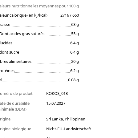
aleurs nutritionnelles moyennes
pour 100 g
aleur calorique (en kJ/kcal)
2716 / 660
raisse
63 g
Dont acides gras saturés
55 g
lucides
6.4 g
dont sucre
6.4 g
ibres alimentaires
20 g
rotéines
6.2 g
el
0.08 g
uméro de produit
KOKOS_013
ate de durabilité
15.07.2027
inimale (DDM)
rigine
Sri Lanka, Philippinen
rigine biologique
Nicht-EU-Landwirtschaft