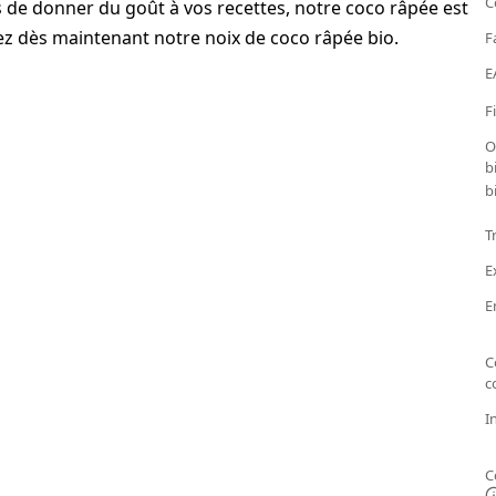
C
s de donner du goût à vos recettes, notre coco râpée est
ez dès maintenant notre noix de coco râpée bio.
F
E
F
O
b
b
T
E
E
C
c
I
C