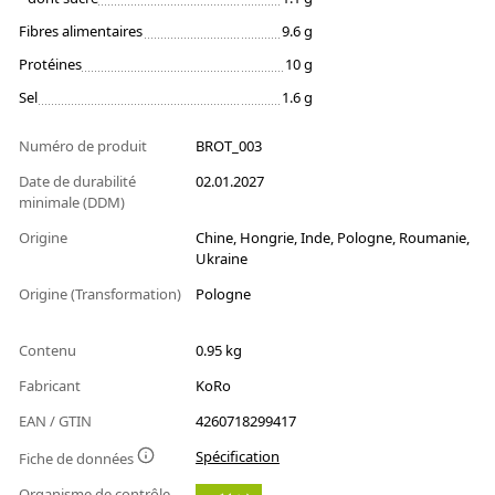
Fibres alimentaires
9.6 g
Protéines
10 g
Sel
1.6 g
Numéro de produit
BROT_003
Date de durabilité
02.01.2027
minimale (DDM)
Origine
Chine, Hongrie, Inde, Pologne, Roumanie,
Ukraine
Origine (Transformation)
Pologne
Contenu
0.95 kg
Fabricant
KoRo
EAN / GTIN
4260718299417
Spécification
Fiche de données
Organisme de contrôle