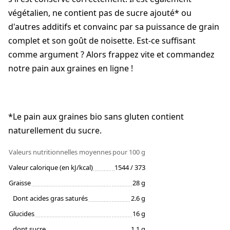
végétalien, ne contient pas de sucre ajouté* ou
d'autres additifs et convainc par sa puissance de grain
complet et son goût de noisette. Est-ce suffisant
comme argument ? Alors frappez vite et commandez
notre pain aux graines en ligne !
*Le pain aux graines bio sans gluten contient
naturellement du sucre.
Valeurs nutritionnelles moyennes
pour 100 g
Valeur calorique (en kJ/kcal)
1544 / 373
Graisse
28 g
Dont acides gras saturés
2.6 g
Glucides
16 g
dont sucre
1.1 g