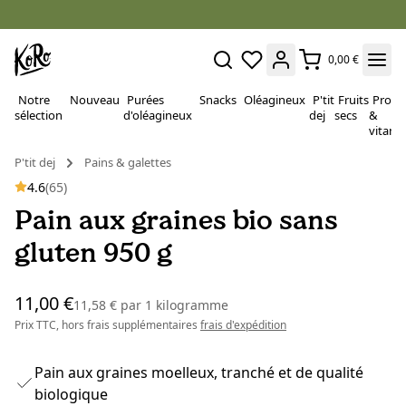
0,00 €
Notre
Nouveau
Purées
Snacks
Oléagineux
P'tit
Fruits
Proté
sélection
d'oléagineux
dej
secs
&
vitami
P'tit dej
Pains & galettes
4.6
(65)
Pain aux graines bio sans
gluten 950 g
11,00 €
11,58 €
par
1 kilogramme
Prix TTC, hors frais supplémentaires
frais d'expédition
Pain aux graines moelleux, tranché et de qualité
biologique