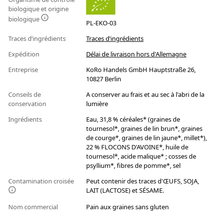
biologique et origine
biologique
PL-EKO-03
Traces d’ingrédients
Traces d’ingrédients
Expédition
Délai de livraison hors d'Allemagne
Entreprise
KoRo Handels GmbH Hauptstraße 26,
10827 Berlin
Conseils de
A conserver au frais et au sec à l'abri de la
conservation
lumière
Ingrédients
Eau, 31,8 % céréales* (graines de
tournesol*, graines de lin brun*, graines
de courge*, graines de lin jaune*, millet*),
22 % FLOCONS D'AVOINE*, huile de
tournesol*, acide malique* ; cosses de
psyllium*, fibres de pomme*, sel
Contamination croisée
Peut contenir des traces d'ŒUFS, SOJA,
LAIT (LACTOSE) et SÉSAME.
Nom commercial
Pain aux graines sans gluten