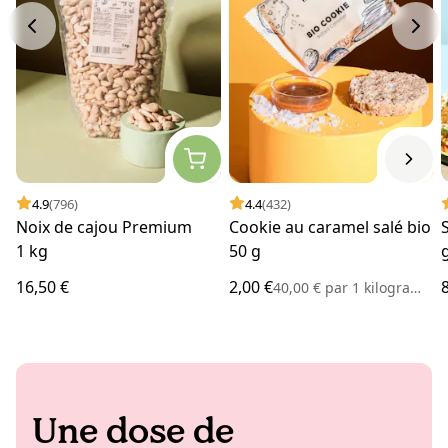
4.9
(796)
4.4
(432)
Noix de cajou Premium
Cookie au caramel salé bio
1 kg
50 g
16,50 €
2,00 €
40,00 €
par
1 kilogramme
Une dose de