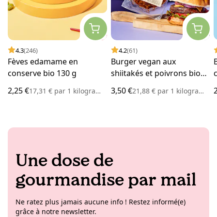
4.3
(246)
4.2
(61)
Fèves edamame en
Burger vegan aux
conserve bio 130 g
shiitakés et poivrons bio
160 g
2,25 €
3,50 €
17,31 €
par
1 kilogramme
21,88 €
par
1 kilogramme
Une dose de
gourmandise par mail
Ne ratez plus jamais aucune info ! Restez informé(e)
grâce à notre newsletter.