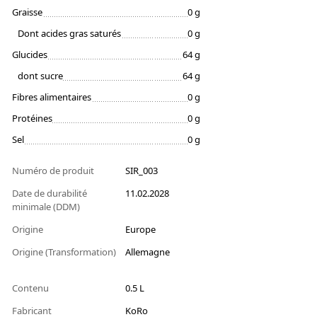
Graisse
0 g
Dont acides gras saturés
0 g
Glucides
64 g
dont sucre
64 g
Fibres alimentaires
0 g
Protéines
0 g
Sel
0 g
Numéro de produit
SIR_003
Date de durabilité
11.02.2028
minimale (DDM)
Origine
Europe
Origine (Transformation)
Allemagne
Contenu
0.5 L
Fabricant
KoRo