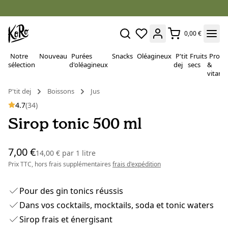
0,00 €
Notre
Nouveau
Purées
Snacks
Oléagineux
P'tit
Fruits
Proté
sélection
d'oléagineux
dej
secs
&
vitami
P'tit dej
Boissons
Jus
4.7
(34)
Sirop tonic 500 ml
7,00 €
14,00 €
par
1 litre
Prix TTC, hors frais supplémentaires
frais d'expédition
Pour des gin tonics réussis
Dans vos cocktails, mocktails, soda et tonic waters
Sirop frais et énergisant