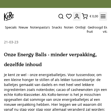
€ 0,00
Specials
Nieuw
Notenpasta's
Snacks
Noten
Ontbijt
Gedroogd
Eiwi
fruit
vitam
21-03-23
Onze Energy Balls - minder verpakking,
dezelfde inhoud
Je kent ze wel - onze energieballetjes. Voor tussendoor, om
een kleine honger te stillen of als lekker tussendoortje: de
balletjes gemaakt van dadels en met heel veel lekkere
ingrediënten zoals notenboter, cacao of cashewnoten zijn een
echte KoRo-klassieker. Als KoRo-kenner is het je misschien
opgevallen dat sommige van onze energieballetjes al een
nieuwe verpakking hebben. Hier leggen we uit waarom dit
vanaf nu stap voor stap voor allemaal veranderd zal worden: