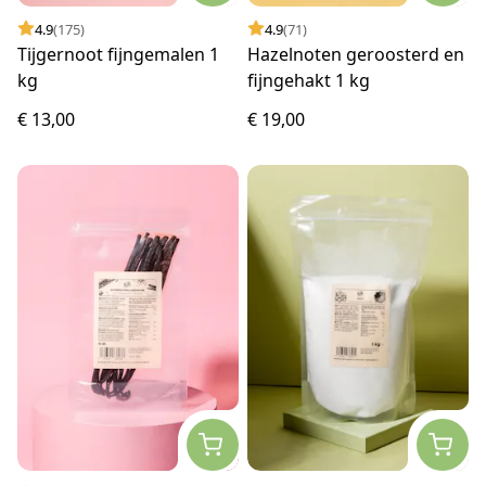
4.9
(175)
4.9
(71)
Tijgernoot fijngemalen 1
Hazelnoten geroosterd en
kg
fijngehakt 1 kg
€ 13,00
€ 19,00