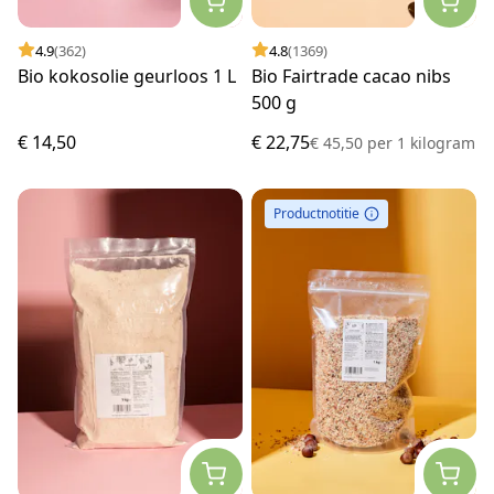
4.9
(362)
4.8
(1369)
Bio kokosolie geurloos 1 L
Bio Fairtrade cacao nibs
500 g
€ 14,50
€ 22,75
€ 45,50
per
1 kilogram
Productnotitie