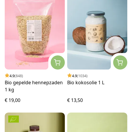
4.9
(848)
4.9
(1034)
Bio gepelde hennepzaden
Bio kokosolie 1 L
1 kg
€ 19,00
€ 13,50