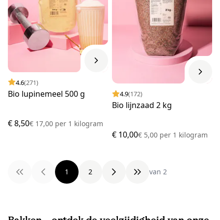
4.6
(271)
Bio lupinemeel 500 g
4.9
(172)
Bio lijnzaad 2 kg
€ 8,50
€ 17,00
per
1 kilogram
€ 10,00
€ 5,00
per
1 kilogram
1
2
van 2