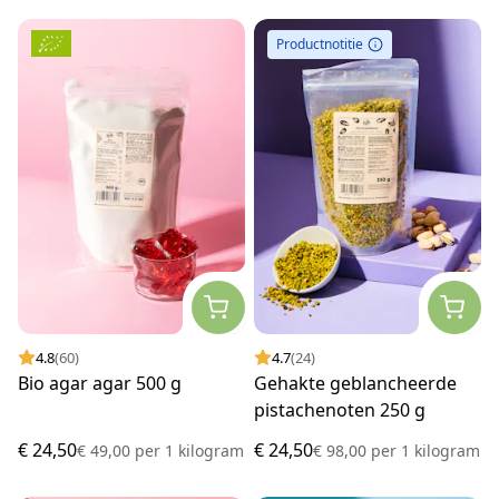
Productnotitie
4.8
(60)
4.7
(24)
Bio agar agar 500 g
Gehakte geblancheerde
pistachenoten 250 g
€ 24,50
€ 24,50
€ 49,00
per
1 kilogram
€ 98,00
per
1 kilogram