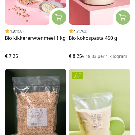
4.8
(158)
4.7
(763)
Bio kikkererwtenmeel 1 kg
Bio kokospasta 450 g
€ 7,25
€ 8,25
€ 18,33
per
1 kilogram