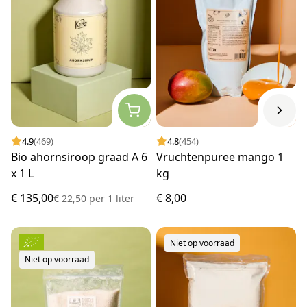
4.9
(469)
4.8
(454)
Bio ahornsiroop graad A 6
Vruchtenpuree mango 1
x 1 L
kg
€ 135,00
€ 8,00
€ 22,50
per
1 liter
Niet op voorraad
Niet op voorraad