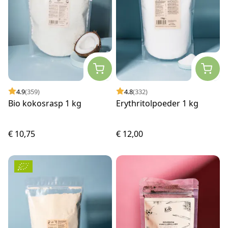
4.9
(359)
4.8
(332)
Bio kokosrasp 1 kg
Erythritolpoeder 1 kg
€ 10,75
€ 12,00