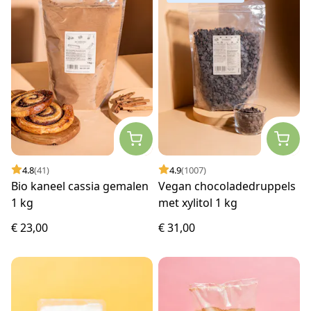
4.8
(41)
4.9
(1007)
Bio kaneel cassia gemalen
Vegan chocoladedruppels
1 kg
met xylitol 1 kg
€ 23,00
€ 31,00