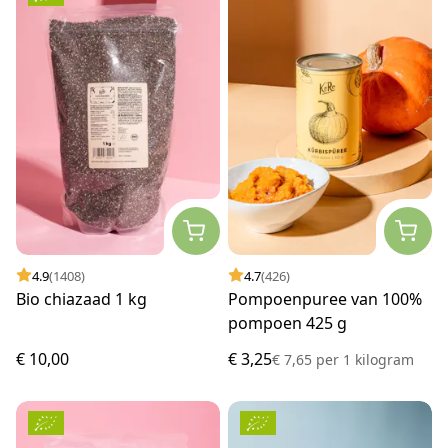
4.9
(1408)
4.7
(426)
Bio chiazaad 1 kg
Pompoenpuree van 100%
pompoen 425 g
€ 10,00
€ 3,25
€ 7,65
per
1 kilogram