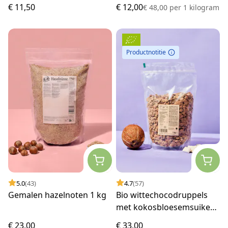
€ 11,50
€ 12,00
€ 48,00
per
1 kilogram
Productnotitie
5.0
(43)
4.7
(57)
Gemalen hazelnoten 1 kg
Bio wittechocodruppels
met kokosbloesemsuiker
1 kg
€ 23,00
€ 33,00