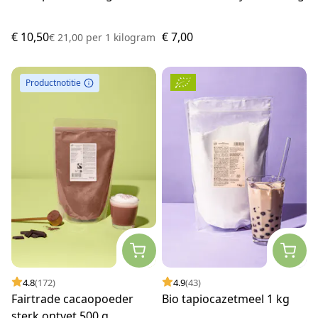
€ 10,50
€ 7,00
€ 21,00
per
1 kilogram
Productnotitie
4.8
(172)
4.9
(43)
Fairtrade cacaopoeder
Bio tapiocazetmeel 1 kg
sterk ontvet 500 g