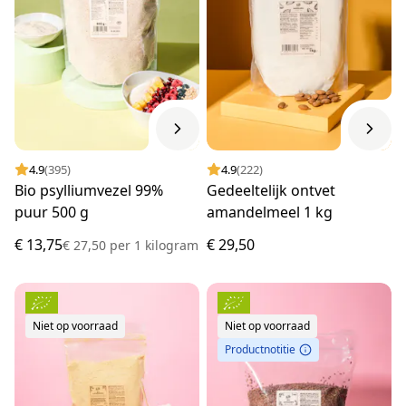
4.9
(395)
4.9
(222)
Bio psylliumvezel 99%
Gedeeltelijk ontvet
puur 500 g
amandelmeel 1 kg
€ 13,75
€ 29,50
€ 27,50
per
1 kilogram
Niet op voorraad
Niet op voorraad
Productnotitie