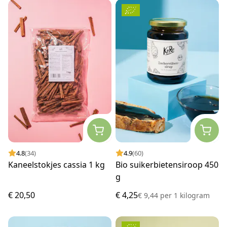
4.8
(34)
4.9
(60)
Kaneelstokjes cassia 1 kg
Bio suikerbietensiroop 450
g
€ 20,50
€ 4,25
€ 9,44
per
1 kilogram