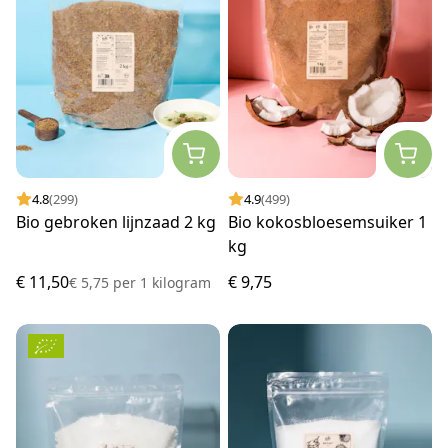
4.8
(299)
4.9
(499)
Bio gebroken lijnzaad 2 kg
Bio kokosbloesemsuiker 1
kg
€ 11,50
€ 9,75
€ 5,75
per
1 kilogram