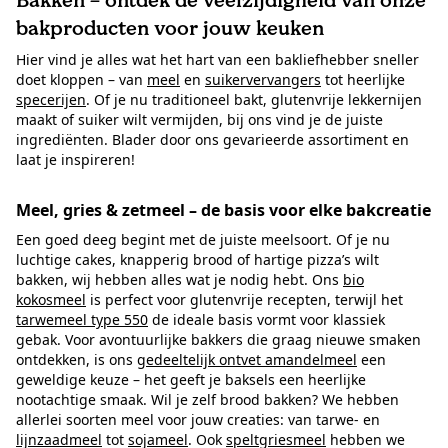
Bakken – ontdek de veelzijdigheid van onze
bakproducten voor jouw keuken
Hier vind je alles wat het hart van een bakliefhebber sneller
doet kloppen – van
meel
en
suikervervangers
tot heerlijke
specerijen
. Of je nu traditioneel bakt, glutenvrije lekkernijen
maakt of suiker wilt vermijden, bij ons vind je de juiste
ingrediënten. Blader door ons gevarieerde assortiment en
laat je inspireren!
Meel, gries & zetmeel – de basis voor elke bakcreatie
Een goed deeg begint met de juiste meelsoort. Of je nu
luchtige cakes, knapperig brood of hartige pizza’s wilt
bakken, wij hebben alles wat je nodig hebt. Ons
bio
kokosmeel
is perfect voor glutenvrije recepten, terwijl het
tarwemeel type 550
de ideale basis vormt voor klassiek
gebak. Voor avontuurlijke bakkers die graag nieuwe smaken
ontdekken, is ons
gedeeltelijk ontvet amandelmeel
een
geweldige keuze – het geeft je baksels een heerlijke
nootachtige smaak. Wil je zelf brood bakken? We hebben
allerlei soorten meel voor jouw creaties: van tarwe- en
lijnzaadmeel
tot
sojameel
. Ook
speltgriesmeel
hebben we