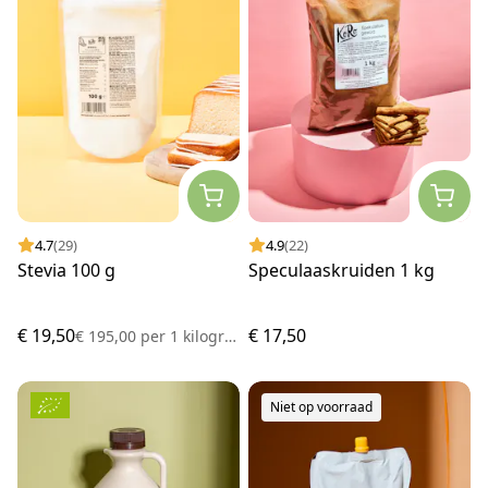
4.7
(29)
4.9
(22)
Stevia 100 g
Speculaaskruiden 1 kg
€ 19,50
€ 17,50
€ 195,00
per
1 kilogram
Niet op voorraad