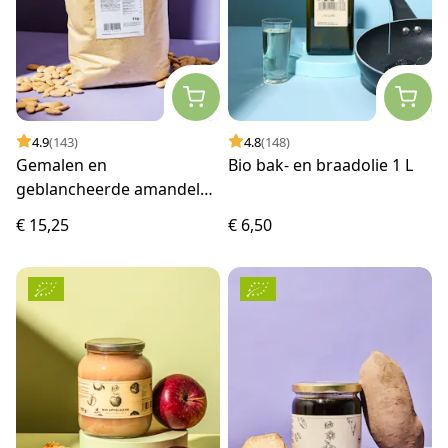
4.9
(143)
4.8
(148)
Gemalen en
Bio bak- en braadolie 1 L
geblancheerde amandelen
1 kg
€ 15,25
€ 6,50