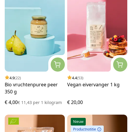
4.9
(22)
4.4
(53)
Bio vruchtenpuree peer
Vegan eivervanger 1 kg
350 g
€ 4,00
€ 20,00
€ 11,43
per
1 kilogram
Nieuw
Productnotitie