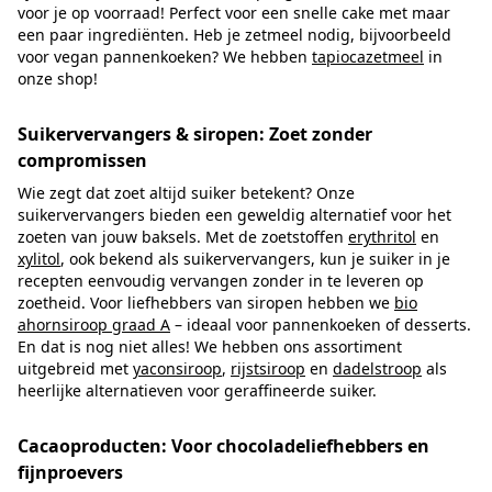
voor je op voorraad! Perfect voor een snelle cake met maar
een paar ingrediënten. Heb je zetmeel nodig, bijvoorbeeld
voor vegan pannenkoeken? We hebben
tapiocazetmeel
in
onze shop!
Suikervervangers & siropen: Zoet zonder
compromissen
Wie zegt dat zoet altijd suiker betekent? Onze
suikervervangers bieden een geweldig alternatief voor het
zoeten van jouw baksels. Met de zoetstoffen
erythritol
en
xylitol
, ook bekend als suikervervangers, kun je suiker in je
recepten eenvoudig vervangen zonder in te leveren op
zoetheid. Voor liefhebbers van siropen hebben we
bio
ahornsiroop graad A
– ideaal voor pannenkoeken of desserts.
En dat is nog niet alles! We hebben ons assortiment
uitgebreid met
yaconsiroop
,
rijstsiroop
en
dadelstroop
als
heerlijke alternatieven voor geraffineerde suiker.
Cacaoproducten: Voor chocoladeliefhebbers en
fijnproevers