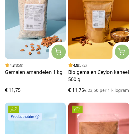
4.8
(358)
4.8
(572)
Gemalen amandelen 1 kg
Bio gemalen Ceylon kaneel
500 g
€ 11,75
€ 11,75
€ 23,50
per
1 kilogram
Productnotitie