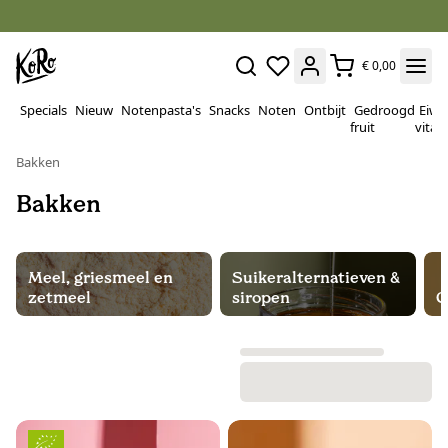
€ 0,00
Specials
Nieuw
Notenpasta's
Snacks
Noten
Ontbijt
Gedroogd
Eiwi
fruit
vitam
Bakken
Bakken
Meel, griesmeel en
Suikeralternatieven &
zetmeel
siropen
C