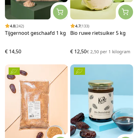
4.8
(242)
4.7
(133)
Tijgernoot geschaafd 1 kg
Bio ruwe rietsuiker 5 kg
€ 14,50
€ 12,50
€ 2,50
per
1 kilogram