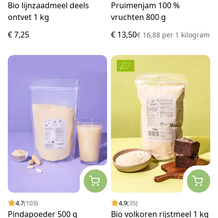
Bio lijnzaadmeel deels
Pruimenjam 100 %
ontvet 1 kg
vruchten 800 g
€ 7,25
€ 13,50
€ 16,88
per
1 kilogram
4.7
(103)
4.9
(35)
Pindapoeder 500 g
Bio volkoren rijstmeel 1 kg