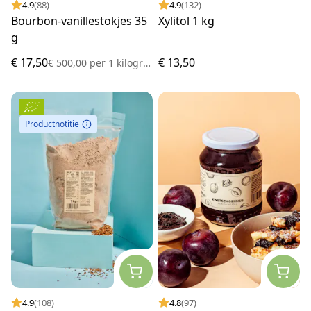
4.9
(88)
4.9
(132)
Bourbon-vanillestokjes 35
Xylitol 1 kg
g
€ 17,50
€ 13,50
€ 500,00
per
1 kilogram
Productnotitie
4.9
(108)
4.8
(97)