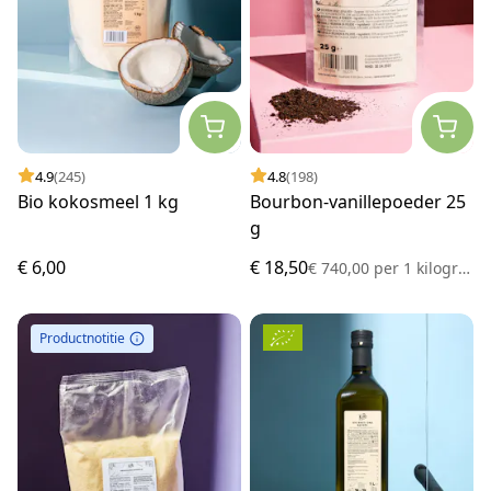
4.9
(245)
4.8
(198)
Bio kokosmeel 1 kg
Bourbon-vanillepoeder 25
g
€ 6,00
€ 18,50
€ 740,00
per
1 kilogram
Productnotitie