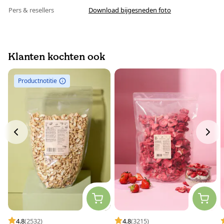
Pers & resellers
Download bijgesneden foto
Klanten kochten ook
Productnotitie
4.8
(2532)
4.8
(3215)