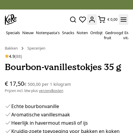
€ 0,00
Specials
Nieuw
Notenpasta's
Snacks
Noten
Ontbijt
Gedroogd
Eiwi
fruit
vitam
Bakken
Specerijen
4.9
(88)
Bourbon-vanillestokjes 35 g
€ 17,50
€ 500,00
per
1 kilogram
Prijzen incl. btw plus
verzendkosten
Echte bourbonvanille
Aromatische vanillesmaak
Heerlijk in havermout muesli of ijs
Kruidig-zoete toevoeging voor bakken en koken