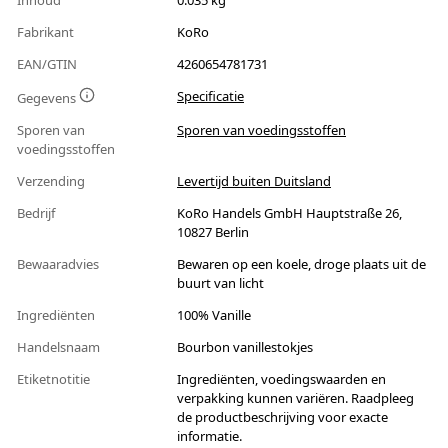
Inhoud
0.035 kg
Fabrikant
KoRo
EAN/GTIN
4260654781731
Specificatie
Gegevens
Sporen van
Sporen van voedingsstoffen
voedingsstoffen
Verzending
Levertijd buiten Duitsland
Bedrijf
KoRo Handels GmbH Hauptstraße 26,
10827 Berlin
Bewaaradvies
Bewaren op een koele, droge plaats uit de
buurt van licht
Ingrediënten
100% Vanille
Handelsnaam
Bourbon vanillestokjes
Etiketnotitie
Ingrediënten, voedingswaarden en
verpakking kunnen variëren. Raadpleeg
de productbeschrijving voor exacte
informatie.