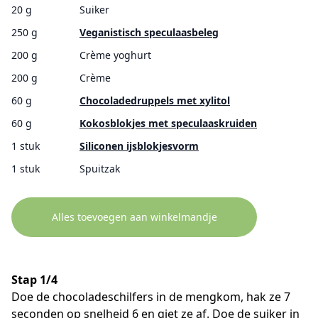
20 g
Suiker
250 g
Veganistisch speculaasbeleg
200 g
Crème yoghurt
200 g
Crème
60 g
Chocoladedruppels met xylitol
60 g
Kokosblokjes met speculaaskruiden
1 stuk
Siliconen ijsblokjesvorm
1 stuk
Spuitzak
Alles toevoegen aan winkelmandje
Stap 1/4
Doe de chocoladeschilfers in de mengkom, hak ze 7
seconden op snelheid 6 en giet ze af. Doe de suiker in