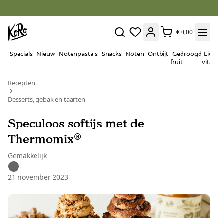
€ 0,00
Specials
Nieuw
Notenpasta's
Snacks
Noten
Ontbijt
Gedroogd
Eiwi
fruit
vitam
Recepten
Desserts, gebak en taarten
Speculoos softijs met de
Thermomix®
Gemakkelijk
21 november 2023