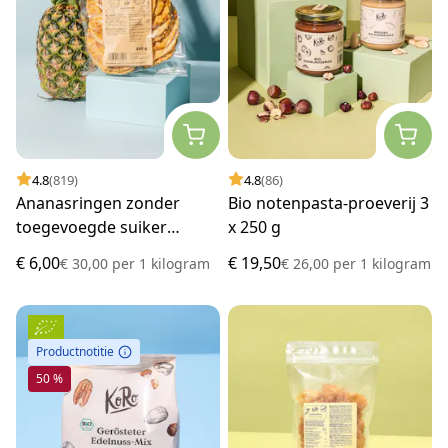
4.8
(819)
4.8
(86)
Ananasringen zonder
Bio notenpasta-proeverij 3
toegevoegde suiker
x 250 g
proefverpakking 200 g
€ 6,00
€ 19,50
€ 30,00
per
1 kilogram
€ 26,00
per
1 kilogram
Productnotitie
50 %