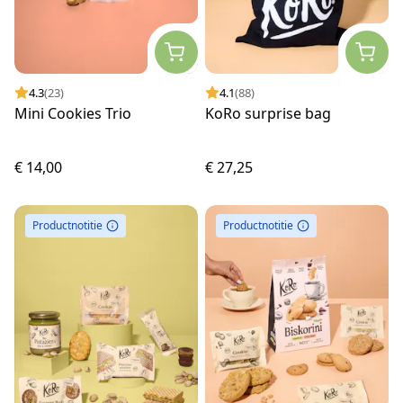
4.3
(23)
4.1
(88)
Mini Cookies Trio
KoRo surprise bag
€ 14,00
€ 27,25
Productnotitie
Productnotitie