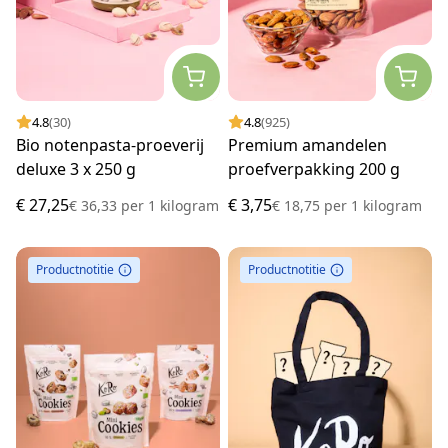
4.8
(30)
4.8
(925)
Bio notenpasta-proeverij
Premium amandelen
deluxe 3 x 250 g
proefverpakking 200 g
€ 27,25
€ 3,75
€ 36,33
per
1 kilogram
€ 18,75
per
1 kilogram
Productnotitie
Productnotitie