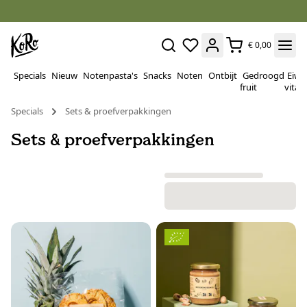
€ 0,00
Specials
Nieuw
Notenpasta's
Snacks
Noten
Ontbijt
Gedroogd
Eiwi
fruit
vitam
Specials
Sets & proefverpakkingen
Sets & proefverpakkingen