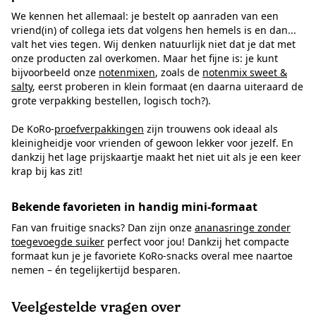
We kennen het allemaal: je bestelt op aanraden van een
vriend(in) of collega iets dat volgens hen hemels is en dan...
valt het vies tegen. Wij denken natuurlijk niet dat je dat met
onze producten zal overkomen. Maar het fijne is: je kunt
bijvoorbeeld onze
notenmixen
, zoals de
notenmix sweet &
salty
, eerst proberen in klein formaat (en daarna uiteraard de
grote verpakking bestellen, logisch toch?).
De KoRo-
proefverpakkingen
zijn trouwens ook ideaal als
kleinigheidje voor vrienden of gewoon lekker voor jezelf. En
dankzij het lage prijskaartje maakt het niet uit als je een keer
krap bij kas zit!
Bekende favorieten in handig mini-formaat
Fan van fruitige snacks? Dan zijn onze
ananasringe zonder
toegevoegde suiker
perfect voor jou! Dankzij het compacte
formaat kun je je favoriete KoRo-snacks overal mee naartoe
nemen – én tegelijkertijd besparen.
Veelgestelde vragen over