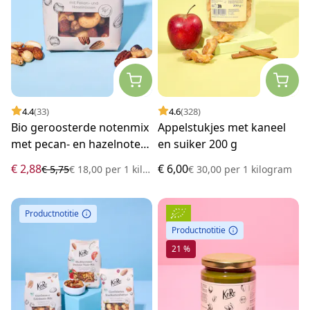
4.4
(33)
4.6
(328)
Bio geroosterde notenmix
Appelstukjes met kaneel
met pecan- en hazelnoten
en suiker 200 g
160 g
€ 2,88
€ 6,00
€ 5,75
€ 18,00
per
1 kilogram
€ 30,00
per
1 kilogram
Productnotitie
Productnotitie
21 %