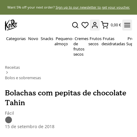
Want 5% off your next order?
Sign up to our newsletter to get your voucher.
0,00 €
Categorias
Novo
Snacks
Pequeno-
Cremes
Frutos
Frutas
Prote
almoço
de
secos
desidratadas
Super
frutos
secos
Receitas
Bolos e sobremesas
Bolachas com pepitas de chocolate
Tahin
Fácil
15 de setembro de 2018