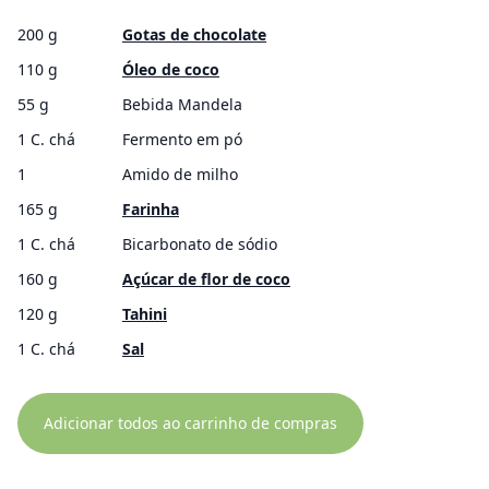
200 g
Gotas de chocolate
110 g
Óleo de coco
55 g
Bebida Mandela
1 C. chá
Fermento em pó
1
Amido de milho
165 g
Farinha
1 C. chá
Bicarbonato de sódio
160 g
Açúcar de flor de coco
120 g
Tahini
1 C. chá
Sal
Adicionar todos ao carrinho de compras