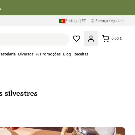
.
Portugal
|
PT
Serviço / Ajuda
0,00 €
astelaria
Diversos
% Promoções
Blog
Receitas
 silvestres