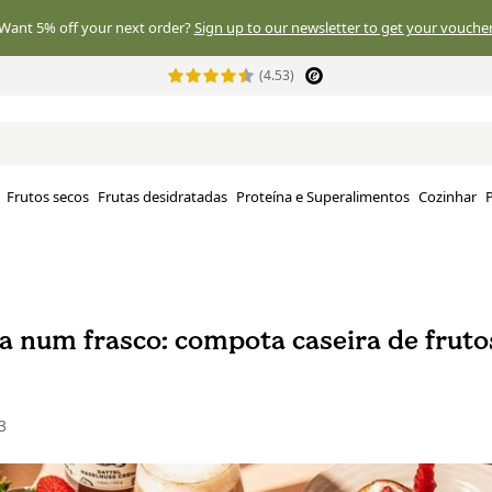
Want 5% off your next order?
Sign up to our newsletter to get your voucher
(4.53)
Frutos secos
Frutas desidratadas
Proteína e Superalimentos
Cozinhar
P
a num frasco: compota caseira de frutos
3