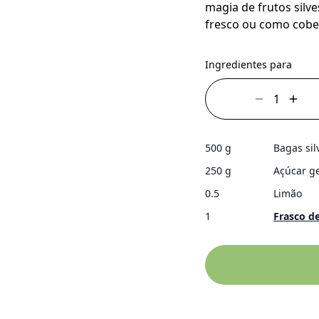
magia de frutos silv
fresco ou como cobe
Ingredientes para
500 g
Bagas sil
250 g
Açúcar ge
0.5
Limão
1
Frasco d