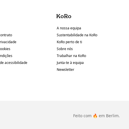
KoRo
A nossa equipa
contrato
Sustentabilidade na KoRo
Privacidade
KoRo perto de ti
Cookies
Sobre nós
ondições
Trabalhar na KoRo
de acessibilidade
Junta-te à equipa
Newsletter
Feito com 🔥 em Berlim.