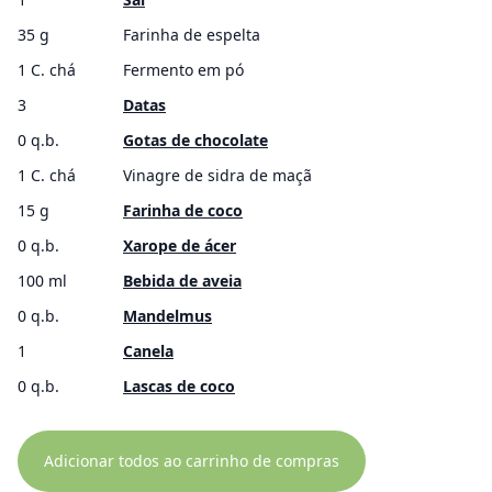
35 g
Farinha de espelta
1 C. chá
Fermento em pó
3
Datas
0 q.b.
Gotas de chocolate
1 C. chá
Vinagre de sidra de maçã
15 g
Farinha de coco
0 q.b.
Xarope de ácer
100 ml
Bebida de aveia
0 q.b.
Mandelmus
1
Canela
0 q.b.
Lascas de coco
Adicionar todos ao carrinho de compras