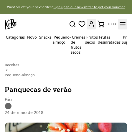
Want 5% off your next order?
Sign up to our newsletter to get your voucher.
0,00 €
Categorias
Novo
Snacks
Pequeno-
Cremes
Frutos
Frutas
Prote
almoço
de
secos
desidratadas
Super
frutos
secos
Receitas
Pequeno-almoço
Panquecas de verão
Fácil
24 de maio de 2018