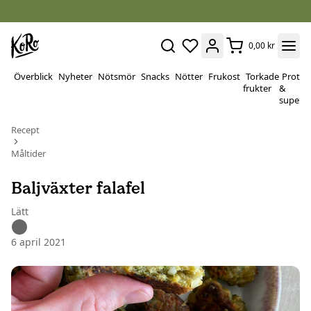
0,00 kr
Överblick
Nyheter
Nötsmör
Snacks
Nötter
Frukost
Torkade
Protei
frukter
&
superf
Recept
Måltider
Baljväxter falafel
Lätt
6 april 2021