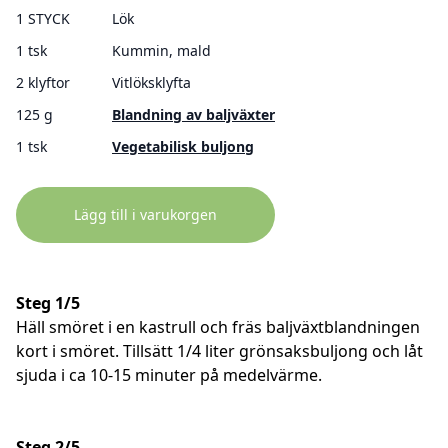
1 STYCK
Lök
1 tsk
Kummin, mald
2 klyftor
Vitlöksklyfta
125 g
Blandning av baljväxter
1 tsk
Vegetabilisk buljong
Lägg till i varukorgen
Steg 1/5
Häll smöret i en kastrull och fräs baljväxtblandningen
kort i smöret. Tillsätt 1/4 liter grönsaksbuljong och låt
sjuda i ca 10-15 minuter på medelvärme.
Steg 2/5