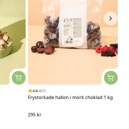
4.6
(407)
4.
Frystorkade hallon i mörk choklad 1 kg
Fry
295 kr
290