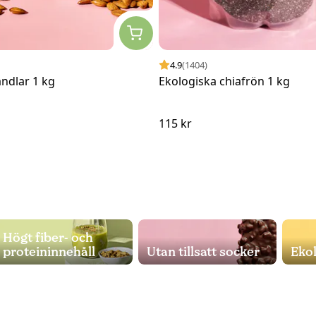
4.9
(1404)
dlar 1 kg
Ekologiska chiafrön 1 kg
115 kr
Högt fiber- och
proteininnehåll
Utan tillsatt socker
Ekol