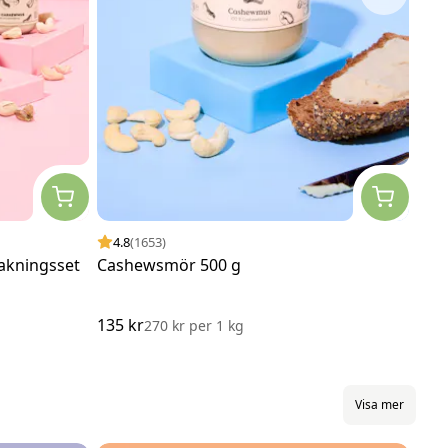
4.8
(1653)
4.
akningsset
Cashewsmör 500 g
Man
135 kr
145
270 kr
per
1 kg
Visa mer