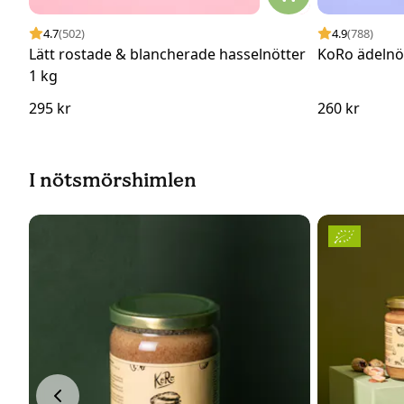
4.7
(502)
4.9
(788)
Lätt rostade & blancherade hasselnötter
KoRo ädelnö
1 kg
295 kr
260 kr
I nötsmörshimlen