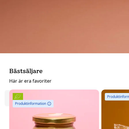
Söta klassiker
Bästsäljare
i ny tappning.
Här är era favoriter
Produktinfor
Upptäck nu
Produktinformation