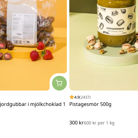
4.9
(2437)
jordgubbar i mjölkchoklad 1
Pistagesmör 500g
300 kr
600 kr
per
1 kg