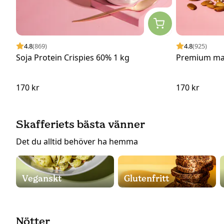
4.8
(869)
4.8
(925)
Soja Protein Crispies 60% 1 kg
Premium man
170 kr
170 kr
Skafferiets bästa vänner
Det du alltid behöver ha hemma
Veganskt
Glutenfritt
Nötter