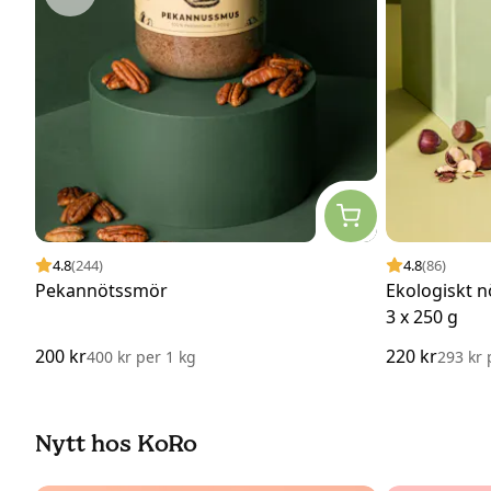
4.8
(244)
4.8
(86)
Pekannötssmör
Ekologiskt 
3 x 250 g
200 kr
220 kr
400 kr
per
1 kg
293 kr
Nytt hos KoRo