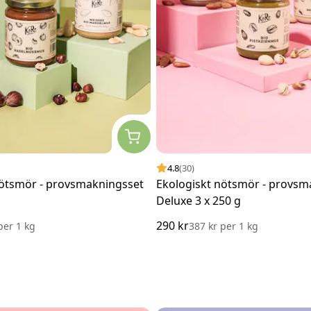
4.8
(30)
nötsmör - provsmakningsset
Ekologiskt nötsmör - provsm
Deluxe 3 x 250 g
290 kr
per
1 kg
387 kr
per
1 kg