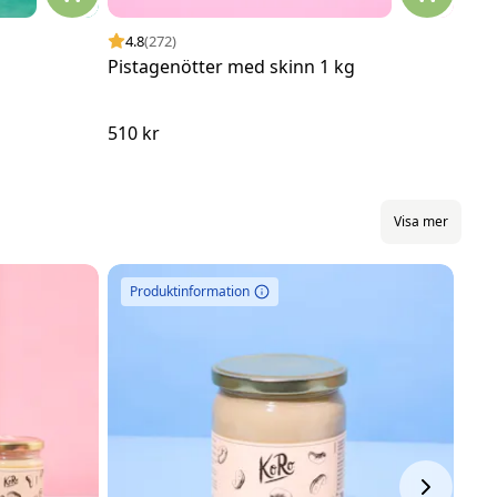
4.8
(272)
4.
Pistagenötter med skinn 1 kg
Pist
510 kr
235
Visa mer
Produktinformation