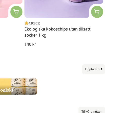
4.9
(363)
4.
Ekologiska kokoschips utan tillsatt
Eko
socker 1 kg
140 kr
235
Upptäck nu!
ogiskt
Till våra nötter