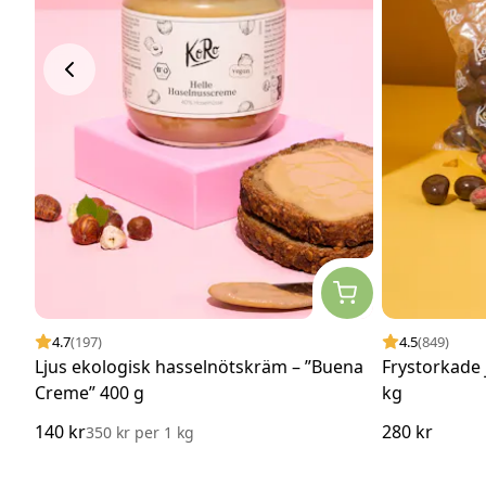
4.7
(197)
4.5
(849)
Ljus ekologisk hasselnötskräm – ”Buena
Frystorkade 
Creme” 400 g
kg
140 kr
280 kr
350 kr
per
1 kg