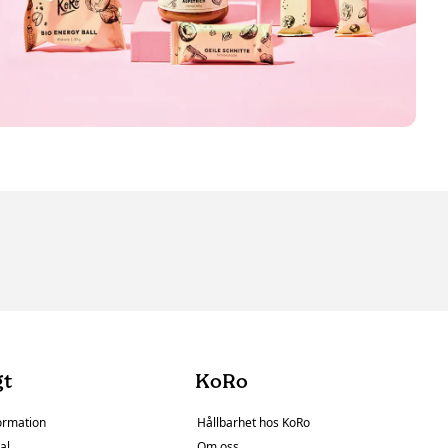
gt
KoRo
ormation
Hållbarhet hos KoRo
al
Om oss