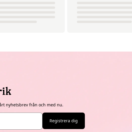
rik
årt nyhetsbrev från och med nu.
Registrera dig