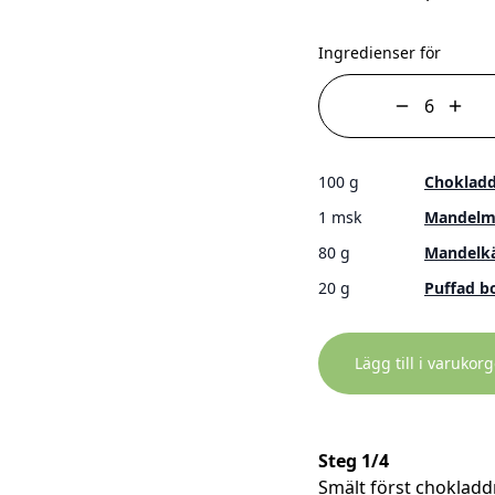
Ingredienser för
100 g
Choklad
1 msk
Mandelm
80 g
Mandelk
20 g
Puffad b
Lägg till i varukor
Steg 1/4
Smält först chokladd