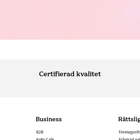
Certifierad kvalitet
Business
Rättsli
B2B
Företagsinf
KoRo Cafe
Frånträd avt