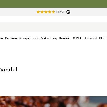
(4.69)
ter
Proteiner & superfoods
Matlagning
Bakning
% REA
Non-food
Blog
mandel