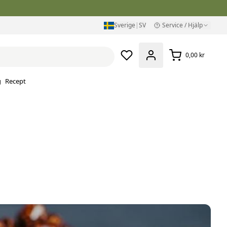
Sverige
|
SV
Service / Hjälp
0,00 kr
g
Recept