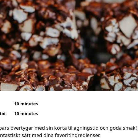
10 minutes
tid:
10 minutes
rs övertygar med sin korta tillagningstid och goda smak! 
antastiskt sätt med dina favoritingredienser.