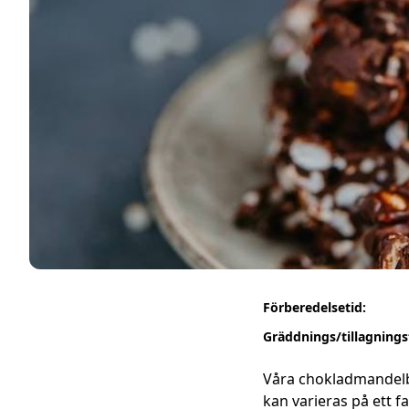
Förberedelsetid:
Gräddnings/tillagnings
Våra chokladmandelba
kan varieras på ett f