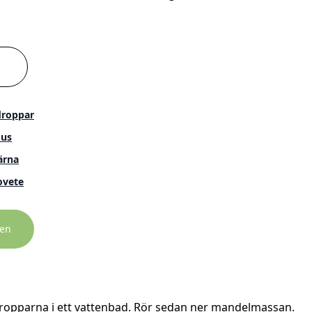
droppar
us
ärna
ovete
gen
ropparna i ett vattenbad. Rör sedan ner mandelmassan.