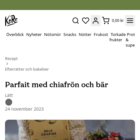
0,00 kr
Överblick
Nyheter
Nötsmör
Snacks
Nötter
Frukost
Torkade
Protei
frukter
&
superf
Recept
Efterrätter och bakelser
Parfait med chiafrön och bär
Lätt
24 november 2023