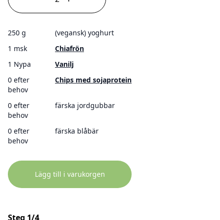
250 g
(vegansk) yoghurt
1 msk
Chiafrön
1 Nypa
Vanilj
0 efter
Chips med sojaprotein
behov
0 efter
färska jordgubbar
behov
0 efter
färska blåbär
behov
Lägg till i varukorgen
Steg 1/4