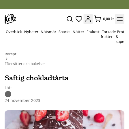
0,00 kr
Överblick
Nyheter
Nötsmör
Snacks
Nötter
Frukost
Torkade
Protei
frukter
&
superf
Recept
Efterrätter och bakelser
Saftig chokladtårta
Lätt
24 november 2023