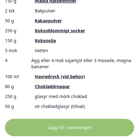
150 g
malda hasselnötter
2 tsk
Bakpulver
50 g
Kakaopulver
250 g
Kokosblommigt socker
150 g
Kokosolja
5 msk
Vatten
4
Ägg eller 4 msk sojamjöl eller 3 mosade, mogna
bananer
100 ml
Havredryck (vid behov)
80 g
Chokladdroppar
250 g
glasyr med mörk choklad
50 g
vit chokladglasyr (tillval)
Lägg till i varukorgen