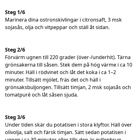
Steg 1/6
Marinera dina ostronskivlingar i citronsaft, 3 msk
sojasås, olja och vitpeppar och ställ åt sidan.
Steg 2/6
Förvärm ugnen till 220 grader (över-/underhit). Tärna
grönsakerna till såsen. Stek dem på hög värme i ca 10
minuter. Häll i rödvinet och låt det koka i ca 1–2
minuter. Tillsätt mjölet, fräs det och häll i
grönsaksbuljongen. Tillsätt timjan, 2 msk sojasås och
tomatpuré och låt såsen sjuda.
Steg 3/6
Under tiden skär du potatisen i stora klyftor. Häll över
olivolja, salt och färsk timjan. Sätt sedan potatisen i
ugnen i ca 30 minuter, eller tills den är gyllenbrun.