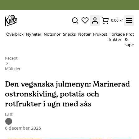
0,00 kr
Överblick
Nyheter
Nötsmör
Snacks
Nötter
Frukost
Torkade
Protei
frukter
&
superf
Recept
Måltider
Den veganska julmenyn: Marinerad
ostronskivling, potatis och
rotfrukter i ugn med sås
Lätt
6 december 2025