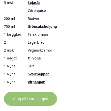
5 msk
Sojasås
1
Citronjuice
200 ml
Rödvin
750 ml
Grönsaksbuljong
1 färgglad
Färsk timjan
2
Lagerblad
2 msk
Veganskt smör
1 något
Olivolja
1 Nypa
Salt
1 Nypa
Svartpeppar
1 Nypa
Vitpeppar
Lägg till i varukorgen