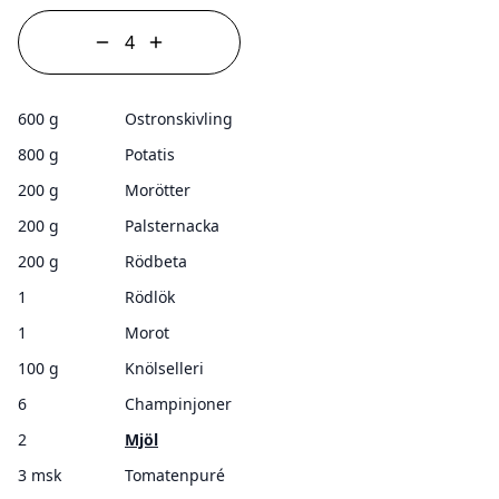
600 g
Ostronskivling
800 g
Potatis
200 g
Morötter
200 g
Palsternacka
200 g
Rödbeta
1
Rödlök
1
Morot
100 g
Knölselleri
6
Champinjoner
2
Mjöl
3 msk
Tomatenpuré