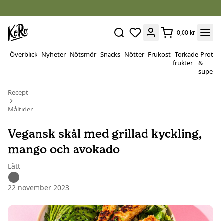
0,00 kr
Överblick
Nyheter
Nötsmör
Snacks
Nötter
Frukost
Torkade
Protei
frukter
&
superf
Recept
Måltider
Vegansk skål med grillad kyckling,
mango och avokado
Lätt
22 november 2023