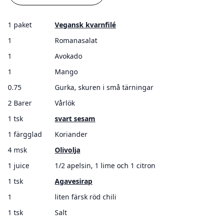
1 paket
Vegansk kvarnfilé
1
Romanasalat
1
Avokado
1
Mango
0.75
Gurka, skuren i små tärningar
2 Barer
Vårlök
1 tsk
svart sesam
1 färgglad
Koriander
4 msk
Olivolja
1 juice
1/2 apelsin, 1 lime och 1 citron
1 tsk
Agavesirap
1
liten färsk röd chili
1 tsk
Salt