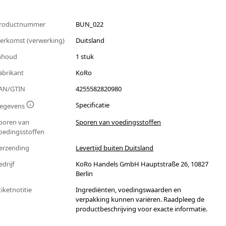
roductnummer
BUN_022
erkomst (verwerking)
Duitsland
nhoud
1 stuk
abrikant
KoRo
AN/GTIN
4255582820980
Specificatie
egevens
poren van
Sporen van voedingsstoffen
oedingsstoffen
erzending
Levertijd buiten Duitsland
edrijf
KoRo Handels GmbH Hauptstraße 26, 10827
Berlin
tiketnotitie
Ingrediënten, voedingswaarden en
verpakking kunnen variëren. Raadpleeg de
productbeschrijving voor exacte informatie.