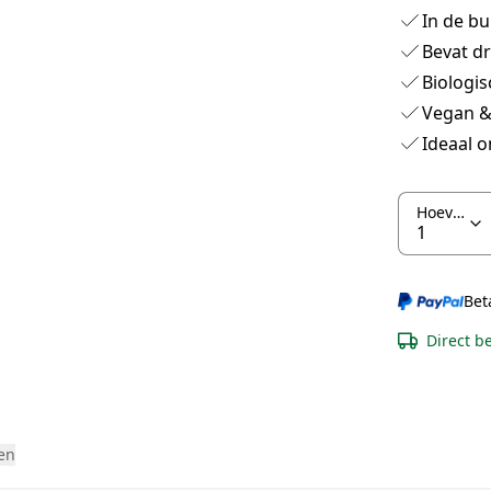
In de b
Bevat dr
Biologis
Vegan & 
Ideaal 
Hoeveelheid
Bet
Direct b
en