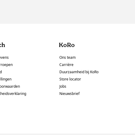
ch
KoRo
evens
Ons team
rroepen
Carrière
id
Duurzaamheid bij KoRo
llingen
Store locator
oorwaarden
Jobs
kheidsverklaring
Nieuwsbrief