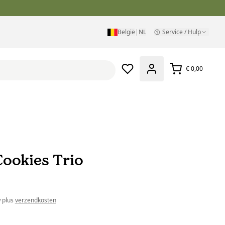
België
|
NL
Service / Hulp
€ 0,00
Cookies Trio
w plus
verzendkosten