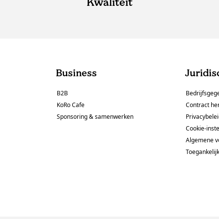
Kwaliteit
Business
Juridis
B2B
Bedrijfsgeg
KoRo Cafe
Contract he
Sponsoring & samenwerken
Privacybele
Cookie-inste
Algemene v
Toegankelij