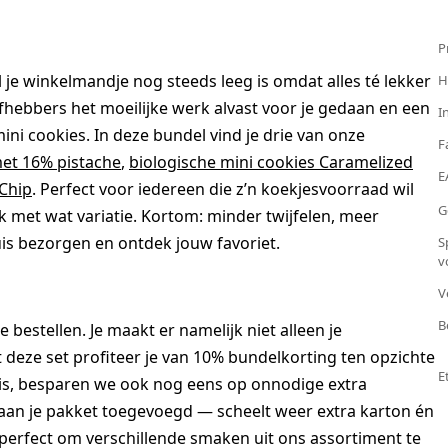
P
jl je winkelmandje nog steeds leeg is omdat alles té lekker
H
hebbers het moeilijke werk alvast voor je gedaan en een
I
ini cookies. In deze bundel vind je drie van onze
F
met 16% pistache
,
biologische mini cookies Caramelized
E
 Chip
. Perfect voor iedereen die z’n koekjesvoorraad wil
G
k met wat variatie. Kortom: minder twijfelen, meer
uis bezorgen en ontdek jouw favoriet.
S
v
V
B
e bestellen. Je maakt er namelijk niet alleen je
deze set profiteer je van 10% bundelkorting ten opzichte
E
 is, besparen we ook nog eens op onnodige extra
aan je pakket toegevoegd — scheelt weer extra karton én
perfect om verschillende smaken uit ons assortiment te