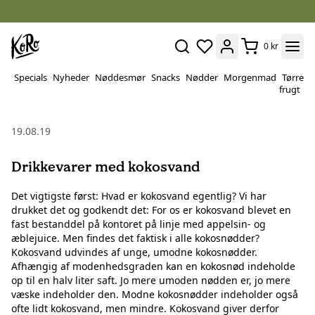
0 kr
Specials
Nyheder
Nøddesmør
Snacks
Nødder
Morgenmad
Tørret
P
frugt
&
v
19.08.19
Drikkevarer med kokosvand
Det vigtigste først: Hvad er kokosvand egentlig? Vi har
drukket det og godkendt det: For os er kokosvand blevet en
fast bestanddel på kontoret på linje med appelsin- og
æblejuice. Men findes det faktisk i alle kokosnødder?
Kokosvand udvindes af unge, umodne kokosnødder.
Afhængig af modenhedsgraden kan en kokosnød indeholde
op til en halv liter saft. Jo mere umoden nødden er, jo mere
væske indeholder den. Modne kokosnødder indeholder også
ofte lidt kokosvand, men mindre. Kokosvand giver derfor