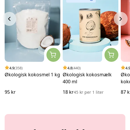
4.9
(358)
4.8
(440)
4.
Økologisk kokosmel 1 kg
Økologisk kokosmælk
Øko
400 ml
kok
95 kr
18 kr
87 k
45 kr
per
1 liter