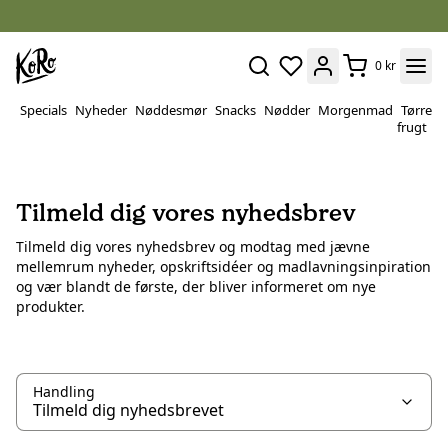
0 kr
Specials
Nyheder
Nøddesmør
Snacks
Nødder
Morgenmad
Tørret
P
frugt
&
v
Tilmeld dig vores nyhedsbrev
Tilmeld dig vores nyhedsbrev og modtag med jævne
mellemrum nyheder, opskriftsidéer og madlavningsinpiration
og vær blandt de første, der bliver informeret om nye
produkter.
Handling