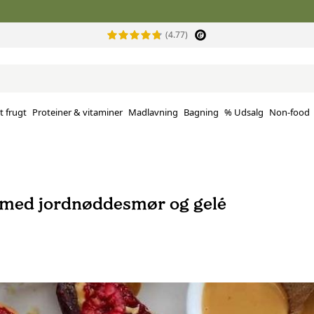
(4.77)
t frugt
Proteiner & vitaminer
Madlavning
Bagning
% Udsalg
Non-food
r med jordnøddesmør og gelé