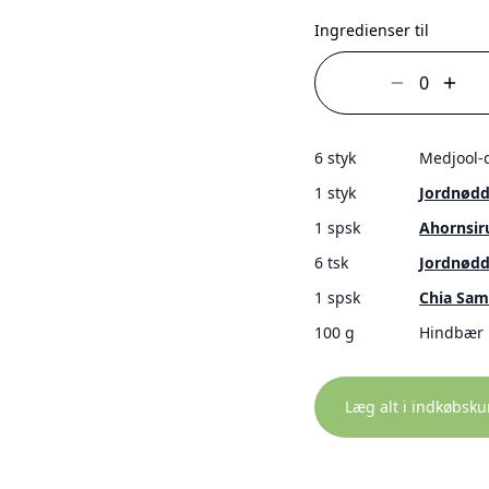
Ingredienser til
6 styk
Medjool-
1 styk
Jordnødd
1 spsk
Ahornsir
6 tsk
Jordnød
1 spsk
Chia Sa
100 g
Hindbær
Læg alt i indkøbsku