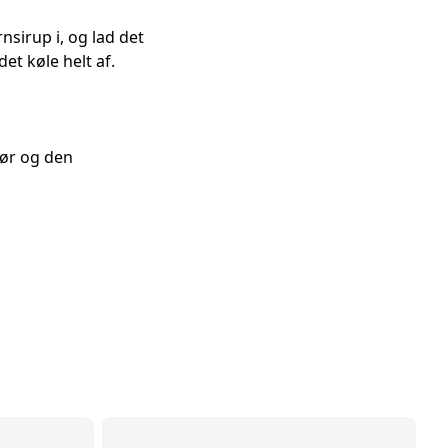
sirup i, og lad det
et køle helt af.
mør og den