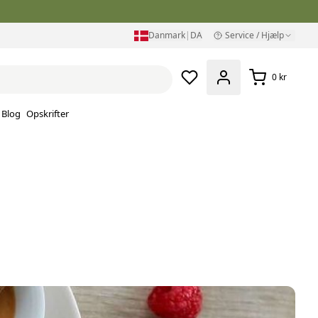
Danmark
|
DA
Service / Hjælp
0 kr
Blog
Opskrifter