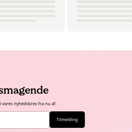
lsmagende
d vores nyhedsbrev fra nu af.
Tilmelding