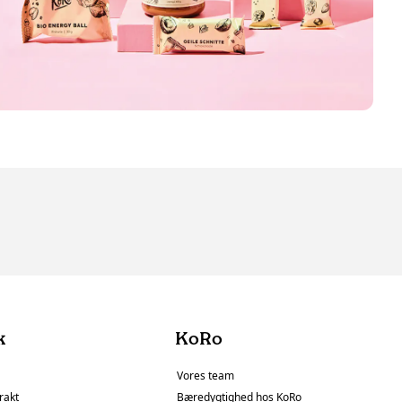
k
KoRo
Vores team
rakt
Bæredygtighed hos KoRo