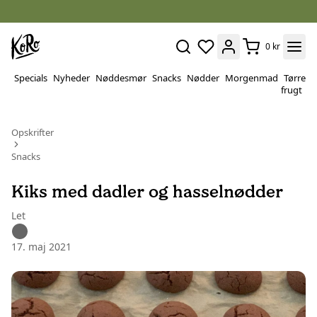
0 kr
Specials
Nyheder
Nøddesmør
Snacks
Nødder
Morgenmad
Tørret
P
frugt
&
v
Opskrifter
Snacks
Kiks med dadler og hasselnødder
Let
17. maj 2021