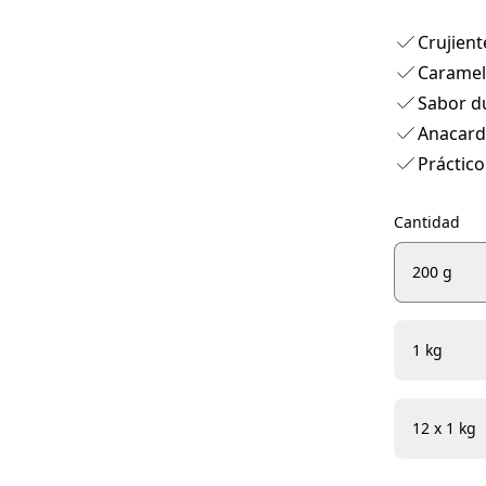
Crujient
Caramel
Sabor du
Anacard
Práctico
Cantidad
200 g
1 kg
12 x 1 kg