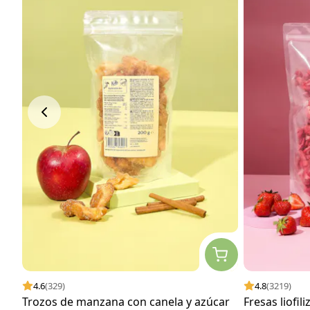
4.6
(329)
4.8
(3219)
Trozos de manzana con canela y azúcar
Fresas liofil