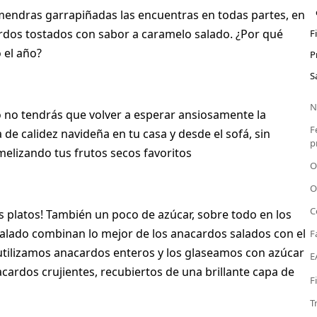
mendras garrapiñadas las encuentras en todas partes, en
ardos tostados con sabor a caramelo salado. ¿Por qué
F
 el año?
P
S
N
no tendrás que volver a esperar ansiosamente la
F
de calidez navideña en tu casa y desde el sofá, sin
p
melizando tus frutos secos favoritos
O
O
C
os platos! También un poco de azúcar, sobre todo en los
 salado combinan lo mejor de los anacardos salados con el
F
utilizamos anacardos enteros y los glaseamos con azúcar
E
cardos crujientes, recubiertos de una brillante capa de
F
T