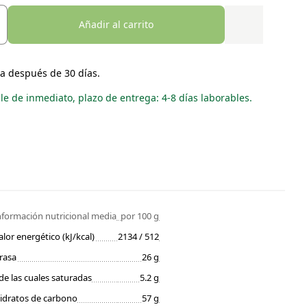
Añadir al carrito
a después de 30 días.
le de inmediato, plazo de entrega: 4-8 días laborables.
nformación nutricional media
por 100 g
alor energético (kJ/kcal)
2134 / 512
rasa
26 g
de las cuales saturadas
5.2 g
idratos de carbono
57 g