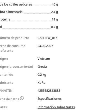
de los cuáles azúcares
46 g
ibra alimentaria
2.4 g
roteína
11 g
al
0.7 g
úmero de producto
CASHEW_015
echa de consumo
24.02.2027
referente
rigen
Vietnam
rigen (procesamiento)
Grecia
ontenido
0.2 kg
abricante
KoRo
AN/GTIN
4255582813883
Especificaciones
icha de datos
razas
Información sobre trazas