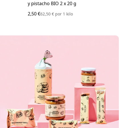
y pistacho BIO 2 x 20 g
BIO
2,50 €
3,00
62,50 €
por
1 kilo