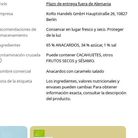
nvío
Plazo de entrega fuera de Alemania
mpresa
KoRo Handels GmbH Hauptstraße 26, 10827
Berlin
ecomendaciones de
Conservar en lugar fresco y seco. Proteger
lmacenamiento
de la luz
ngredientes
65 % ANACARDOS, 34 % azúcar, 1 % sal
ontaminación cruzada
Puede contener CACAHUETES, otros
FRUTOS SECOS y SÉSAMO.
ombre comercial
Anacardos con caramelo salado
ota de la etiqueta
Los ingredientes, valores nutricionales y
envases pueden cambiar. Para obtener
información exacta, consultar la descripción
del producto.