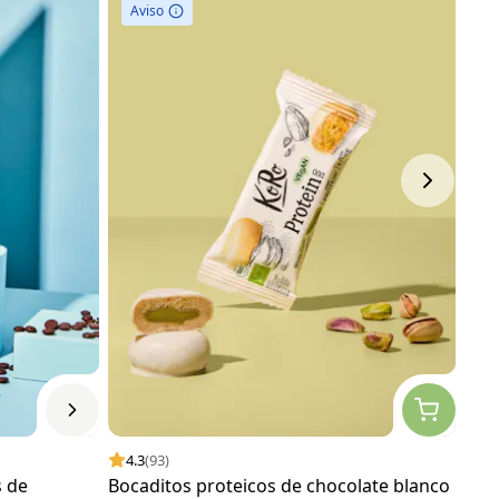
Aviso
4.3
(93)
4.
s de
Bocaditos proteicos de chocolate blanco
Chi