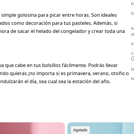
E
E
mple golosina para picar entre horas. Son ideales
eados como decoración para tus pasteles. Además, si
R
ora de sacar el helado del congelador y crear toda una
a
I
C
ya que cabe en tus bolsillos fácilmente. Podrás llevar
N
ndo quieras ¡no importa si es primavera, verano, otoño o
N
ulzarán el día, sea cual sea la estación del año.
Agotado