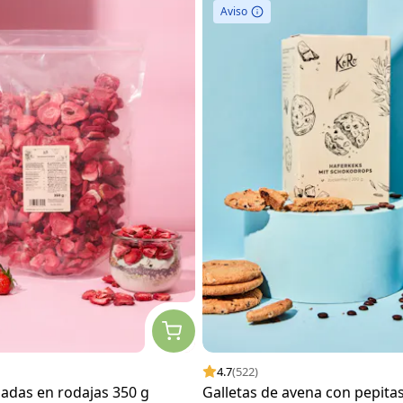
Aviso
4.7
(522)
izadas en rodajas 350 g
Galletas de avena con pepita