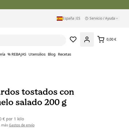
España
|
ES
Servicio / Ayuda
0,00 €
ría
% REBAJAS
Utensilios
Blog
Recetas
rdos tostados con
elo salado 200 g
0 €
por
1 kilo
VA más
Gastos de envío