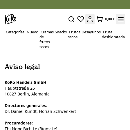
0,00 €
Categorías
Nuevo
Cremas
Snacks
Frutos
Desayunos
Fruta
P
de
secos
deshidratada
Su
frutos
secos
Aviso legal
KoRo Handels GmbH
Hauptstraße 26
10827 Berlin, Alemania
Directores generales:
Dr. Daniel Kundt, Florian Schwenkert
Procuradores:
Thi Ngoc Bich Le (Biggy Le)