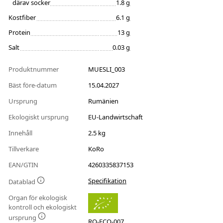
därav socker
1.8 g
Kostfiber
6.1 g
Protein
13 g
Salt
0.03 g
Produktnummer
MUESLI_003
Bäst före-datum
15.04.2027
Ursprung
Rumänien
Ekologiskt ursprung
EU-Landwirtschaft
Innehåll
2.5 kg
Tillverkare
KoRo
EAN/GTIN
4260335837153
Specifikation
Datablad
Organ för ekologisk
kontroll och ekologiskt
ursprung
RO-ECO-007