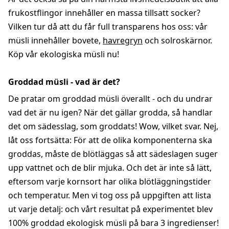
frukostflingor innehåller en massa tillsatt socker?
Vilken tur då att du får full transparens hos oss: vår
müsli innehåller bovete,
havregryn
och solroskärnor.
Köp vår ekologiska müsli nu!
Groddad müsli - vad är det?
De pratar om groddad müsli överallt - och du undrar
vad det är nu igen? När det gällar grodda, så handlar
det om sädesslag, som groddats! Wow, vilket svar. Nej,
låt oss fortsätta: För att de olika komponenterna ska
groddas, måste de blötläggas så att sädeslagen suger
upp vattnet och de blir mjuka. Och det är inte så lätt,
eftersom varje kornsort har olika blötläggningstider
och temperatur. Men vi tog oss på uppgiften att lista
ut varje detalj: och vårt resultat på experimentet blev
100% groddad ekologisk müsli på bara 3 ingredienser!