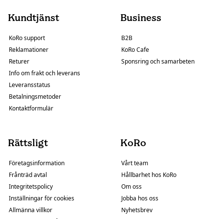
Kundtjänst
Business
KoRo support
B2B
Reklamationer
KoRo Cafe
Returer
Sponsring och samarbeten
Info om frakt och leverans
Leveransstatus
Betalningsmetoder
Kontaktformulär
Rättsligt
KoRo
Företagsinformation
Vårt team
Frånträd avtal
Hållbarhet hos KoRo
Integritetspolicy
Om oss
Inställningar för cookies
Jobba hos oss
Allmänna villkor
Nyhetsbrev