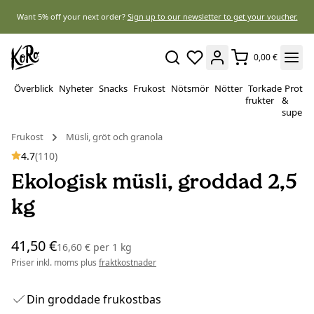
Want 5% off your next order?
Sign up to our newsletter to get your voucher.
0,00 €
Överblick
Nyheter
Snacks
Frukost
Nötsmör
Nötter
Torkade
Protei
frukter
&
superf
Frukost
Müsli, gröt och granola
4.7
(110)
Ekologisk müsli, groddad 2,5
kg
41,50 €
16,60 €
per
1 kg
Priser inkl. moms plus
fraktkostnader
Din groddade frukostbas