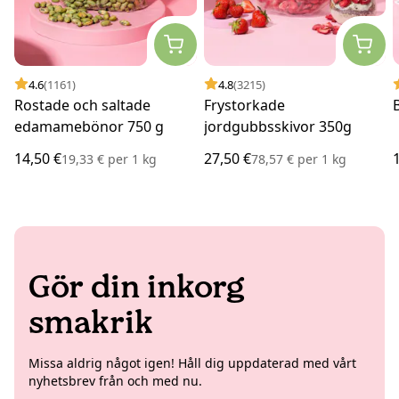
4.6
(1161)
4.8
(3215)
Rostade och saltade
Frystorkade
edamamebönor 750 g
jordgubbsskivor 350g
14,50 €
27,50 €
19,33 €
per
1 kg
78,57 €
per
1 kg
Gör din inkorg
smakrik
Missa aldrig något igen! Håll dig uppdaterad med vårt
nyhetsbrev från och med nu.