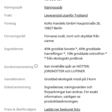
Näringsspår
Näringsspår
Frakt
Leveranstid utanför Tyskland
Företag
KoRo Handels GmbH Hauptstraße 26,
10827 Berlin
Förvaringsråd
Förvaras svalt, torrt och skyddat från
värme
Ingredienser
45% groddat bovete *, 45% groddade
havreflingor *, 10% groddade solrosfrön *
* från ekologiskt jordbruk
Kan innehålla spår av NÖTTER;
Korskontaminering
JORDNÖTTER och LUPINER
Handelsnamn
Groddad ekologisk müsli på 3 korn
Etikettanteckning
Ingredienser, näringsvärden och
förpackningar kan ändras. För exakt
information, vänligen se
produktbeskrivningen.
Press & återförsäljare
Ladda ner beskuret foto