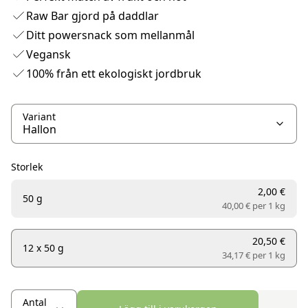
Raw Bar gjord på daddlar
Ditt powersnack som mellanmål
Vegansk
100% från ett ekologiskt jordbruk
Variant
Storlek
2,00 €
50 g
40,00 € per
1 kg
20,50 €
12 x 50 g
34,17 € per
1 kg
Antal