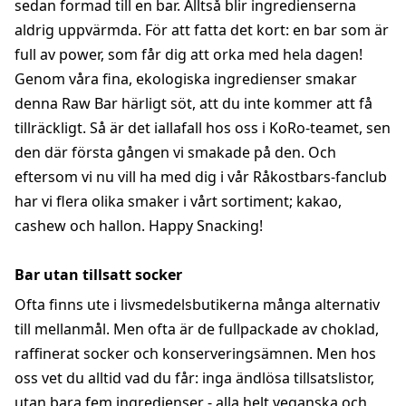
sedan formad till en bar. Alltså blir ingredienserna
aldrig uppvärmda. För att fatta det kort: en bar som är
full av power, som får dig att orka med hela dagen!
Genom våra fina, ekologiska ingredienser smakar
denna Raw Bar härligt söt, att du inte kommer att få
tillräckligt. Så är det iallafall hos oss i KoRo-teamet, sen
den där första gången vi smakade på den. Och
eftersom vi nu vill ha med dig i vår Råkostbars-fanclub
har vi flera olika smaker i vårt sortiment; kakao,
cashew och hallon. Happy Snacking!
Bar utan tillsatt socker
Ofta finns ute i livsmedelsbutikerna många alternativ
till mellanmål. Men ofta är de fullpackade av choklad,
raffinerat socker och konserveringsämnen. Men hos
oss vet du alltid vad du får: inga ändlösa tillsatslistor,
utan bara fem ingredienser - alla helt veganska och