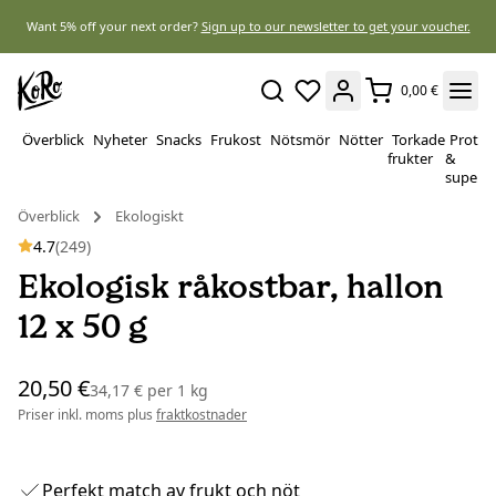
Want 5% off your next order?
Sign up to our newsletter to get your voucher.
0,00 €
Överblick
Nyheter
Snacks
Frukost
Nötsmör
Nötter
Torkade
Protei
frukter
&
superf
Överblick
Ekologiskt
4.7
(249)
Ekologisk råkostbar, hallon
12 x 50 g
20,50 €
34,17 €
per
1 kg
Priser inkl. moms plus
fraktkostnader
Perfekt match av frukt och nöt