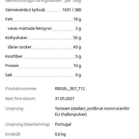
Genomsnittliga näringsvärden
per 100g
Värmevärde (i kj/kcal)
1631 / 388
Fett
18 g
varav mättade fettsyror
3 g
Kolhydrater
50 g
därav socker
43 g
Kostfiber
5 g
Protein
10 g
Salt
0 g
Produktnummer
RIEGEL_007_T12
Bäst före-datum
31.05.2027
Ursprung
Tunisien (dadlar), jordbruk inom/utanför
EU (hallonpulver)
Ursprung (bearbetning)
Portugal
Innehåll
0.6 kg