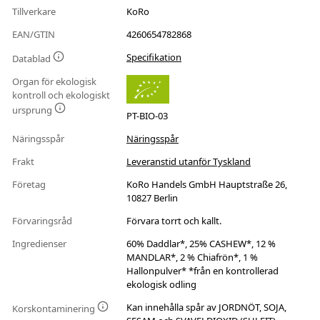
Tillverkare
KoRo
EAN/GTIN
4260654782868
Specifikation
Datablad
Organ för ekologisk
kontroll och ekologiskt
ursprung
PT-BIO-03
Näringsspår
Näringsspår
Frakt
Leveranstid utanför Tyskland
Företag
KoRo Handels GmbH Hauptstraße 26,
10827 Berlin
Förvaringsråd
Förvara torrt och kallt.
Ingredienser
60% Daddlar*, 25% CASHEW*, 12 %
MANDLAR*, 2 % Chiafrön*, 1 %
Hallonpulver* *från en kontrollerad
ekologisk odling
Kan innehålla spår av JORDNÖT, SOJA,
Korskontaminering