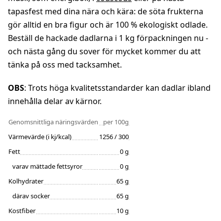
tapasfest med dina nära och kära: de söta frukterna
gör alltid en bra figur och är 100 % ekologiskt odlade.
Beställ de hackade dadlarna i 1 kg förpackningen nu -
och nästa gång du sover för mycket kommer du att
tänka på oss med tacksamhet.
OBS
: Trots höga kvalitetsstandarder kan dadlar ibland
innehålla delar av kärnor.
Genomsnittliga näringsvärden
per 100g
Värmevärde (i kj/kcal)
1256 / 300
Fett
0 g
varav mättade fettsyror
0 g
Kolhydrater
65 g
därav socker
65 g
Kostfiber
10 g