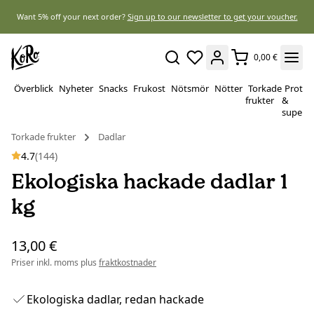
Want 5% off your next order?
Sign up to our newsletter to get your voucher.
0,00 €
Överblick
Nyheter
Snacks
Frukost
Nötsmör
Nötter
Torkade
Protei
frukter
&
superf
Torkade frukter
Dadlar
4.7
(144)
Ekologiska hackade dadlar 1
kg
13,00 €
Priser inkl. moms plus
fraktkostnader
Ekologiska dadlar, redan hackade