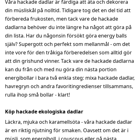
Våra hackade dadlar är färdiga att äta och dekorera
din müsliskål på nolltid. Tidigare tog det en del tid att
förbereda frukosten, men tack vare de hackade
dadlarna behöver du inte längre ha något att göra på
din lista. Har du någonsin försökt göra energy balls
själv? Supergott och perfekt som mellanmål - om det
inte vore för den tråkiga förberedelsen som alltid gör
att din grishund vinner. Tack vare de hackade dadlarna
kan du från och med nu göra din nästa portion
energibollar i bara två enkla steg: mixa hackade dadlar,
havregryn och andra favoritingredienser tillsammans,
rulla ihop små bollar - klart!
Köp hackade ekologiska dadlar
Läckra, mjuka och karamellsöta - våra hackade dadlar
är en riktig njutning för smaken. Oavsett om det är i
müsli, som energiboll, i
couscous
eller på nästa