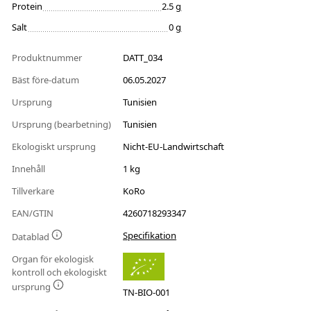
Protein
2.5 g
Salt
0 g
Produktnummer
DATT_034
Bäst före-datum
06.05.2027
Ursprung
Tunisien
Ursprung (bearbetning)
Tunisien
Ekologiskt ursprung
Nicht-EU-Landwirtschaft
Innehåll
1 kg
Tillverkare
KoRo
EAN/GTIN
4260718293347
Specifikation
Datablad
Organ för ekologisk
kontroll och ekologiskt
ursprung
TN-BIO-001