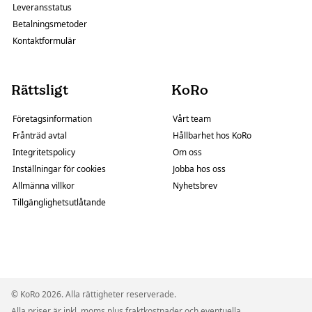
Leveransstatus
Betalningsmetoder
Kontaktformulär
Rättsligt
KoRo
Företagsinformation
Vårt team
Frånträd avtal
Hållbarhet hos KoRo
Integritetspolicy
Om oss
Inställningar för cookies
Jobba hos oss
Allmänna villkor
Nyhetsbrev
Tillgänglighetsutlåtande
© KoRo 2026. Alla rättigheter reserverade.
Alla priser är inkl. moms plus fraktkostnader och eventuella