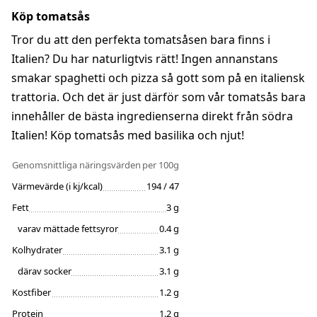
Köp tomatsås
Tror du att den perfekta tomatsåsen bara finns i
Italien? Du har naturligtvis rätt! Ingen annanstans
smakar spaghetti och pizza så gott som på en italiensk
trattoria. Och det är just därför som vår tomatsås bara
innehåller de bästa ingredienserna direkt från södra
Italien! Köp tomatsås med basilika och njut!
Genomsnittliga näringsvärden
per 100g
Värmevärde (i kj/kcal)
194 / 47
Fett
3 g
varav mättade fettsyror
0.4 g
Kolhydrater
3.1 g
därav socker
3.1 g
Kostfiber
1.2 g
Protein
1.2 g