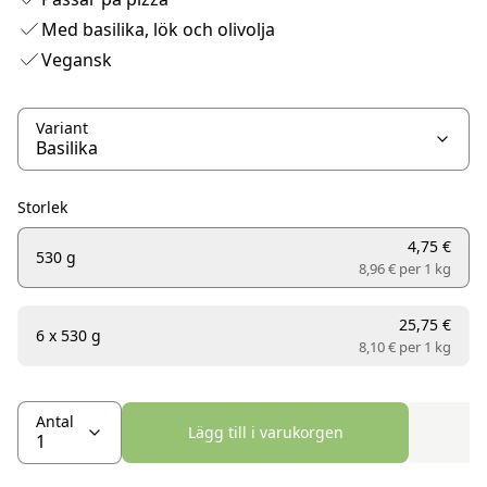
Med basilika, lök och olivolja
Vegansk
Variant
Storlek
4,75 €
530 g
8,96 € per
1 kg
25,75 €
6 x 530 g
8,10 € per
1 kg
Antal
Lägg till i varukorgen