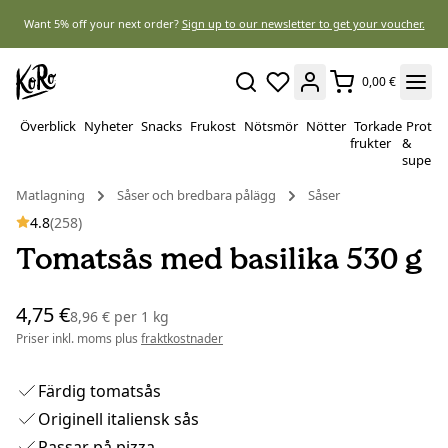
Want 5% off your next order?
Sign up to our newsletter to get your voucher.
0,00 €
Överblick
Nyheter
Snacks
Frukost
Nötsmör
Nötter
Torkade
Protei
frukter
&
superf
Matlagning
Såser och bredbara pålägg
Såser
4.8
(258)
Tomatsås med basilika 530 g
4,75 €
8,96 €
per
1 kg
Priser inkl. moms plus
fraktkostnader
Färdig tomatsås
Originell italiensk sås
Passar på pizza