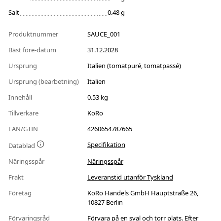
Salt
0.48 g
Produktnummer
SAUCE_001
Bäst före-datum
31.12.2028
Ursprung
Italien (tomatpuré, tomatpassé)
Ursprung (bearbetning)
Italien
Innehåll
0.53 kg
Tillverkare
KoRo
EAN/GTIN
4260654787665
Specifikation
Datablad
Näringsspår
Näringsspår
Frakt
Leveranstid utanför Tyskland
Företag
KoRo Handels GmbH Hauptstraße 26,
10827 Berlin
Förvaringsråd
Förvara på en sval och torr plats. Efter