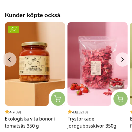
Kunder köpte också
4.7
(39)
4.8
(3218)
Ekologiska vita bönor i
Frystorkade
tomatsås 350 g
jordgubbsskivor 350g