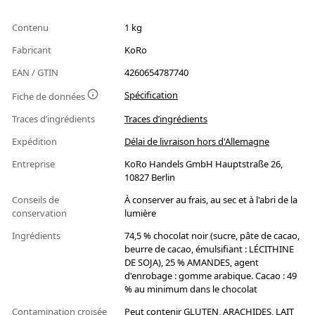
Contenu
1 kg
Fabricant
KoRo
EAN / GTIN
4260654787740
Spécification
Fiche de données
Traces d’ingrédients
Traces d’ingrédients
Expédition
Délai de livraison hors d'Allemagne
Entreprise
KoRo Handels GmbH Hauptstraße 26,
10827 Berlin
Conseils de
À conserver au frais, au sec et à l'abri de la
conservation
lumière
Ingrédients
74,5 % chocolat noir (sucre, pâte de cacao,
beurre de cacao, émulsifiant : LÉCITHINE
DE SOJA), 25 % AMANDES, agent
d'enrobage : gomme arabique. Cacao : 49
% au minimum dans le chocolat
Contamination croisée
Peut contenir GLUTEN, ARACHIDES, LAIT