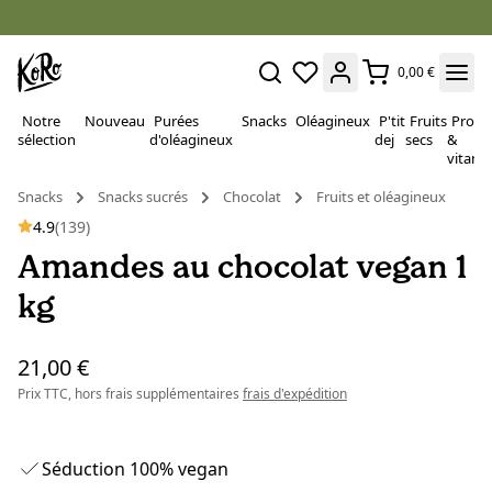
0,00 €
Notre
Nouveau
Purées
Snacks
Oléagineux
P'tit
Fruits
Proté
sélection
d'oléagineux
dej
secs
&
vitami
Snacks
Snacks sucrés
Chocolat
Fruits et oléagineux
4.9
(139)
Amandes au chocolat vegan 1
kg
21,00 €
Prix TTC, hors frais supplémentaires
frais d'expédition
Séduction 100% vegan