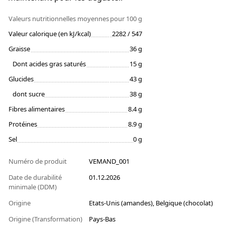
Valeurs nutritionnelles moyennes
pour 100 g
Valeur calorique (en kJ/kcal)
2282 / 547
Graisse
36 g
Dont acides gras saturés
15 g
Glucides
43 g
dont sucre
38 g
Fibres alimentaires
8.4 g
Protéines
8.9 g
Sel
0 g
Numéro de produit
VEMAND_001
Date de durabilité
01.12.2026
minimale (DDM)
Origine
Etats-Unis (amandes), Belgique (chocolat)
Origine (Transformation)
Pays-Bas