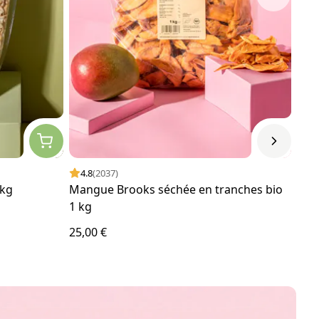
4.8
(2037)
4.
 kg
Mangue Brooks séchée en tranches bio
Barr
1 kg
g
25,00 €
18,2