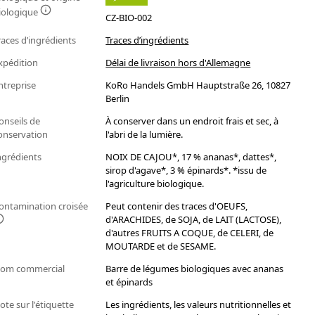
iologique
CZ-BIO-002
races d’ingrédients
Traces d’ingrédients
xpédition
Délai de livraison hors d'Allemagne
ntreprise
KoRo Handels GmbH Hauptstraße 26, 10827
Berlin
onseils de
À conserver dans un endroit frais et sec, à
onservation
l'abri de la lumière.
ngrédients
NOIX DE CAJOU*, 17 % ananas*, dattes*,
sirop d'agave*, 3 % épinards*. *issu de
l'agriculture biologique.
ontamination croisée
Peut contenir des traces d'OEUFS,
d'ARACHIDES, de SOJA, de LAIT (LACTOSE),
d'autres FRUITS A COQUE, de CELERI, de
MOUTARDE et de SESAME.
om commercial
Barre de légumes biologiques avec ananas
et épinards
ote sur l'étiquette
Les ingrédients, les valeurs nutritionnelles et