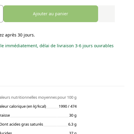
Ajouter au panier
ez après 30 jours.
le immédiatement, délai de livraison 3-6 jours ouvrables
aleurs nutritionnelles moyennes
pour 100 g
aleur calorique (en kJ/kcal)
1990 / 474
raisse
30 g
Dont acides gras saturés
6.3 g
lucides
37 g