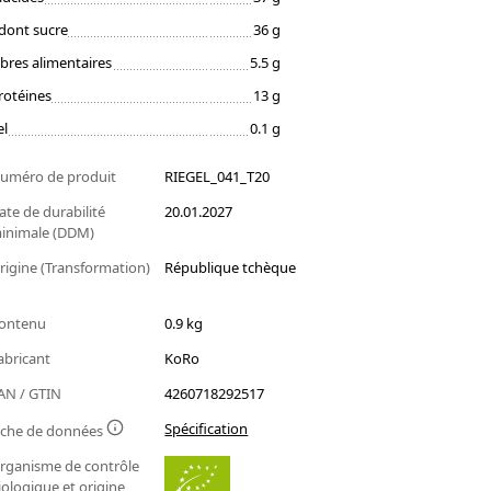
dont sucre
36 g
ibres alimentaires
5.5 g
rotéines
13 g
el
0.1 g
uméro de produit
RIEGEL_041_T20
ate de durabilité
20.01.2027
inimale (DDM)
rigine (Transformation)
République tchèque
ontenu
0.9 kg
abricant
KoRo
AN / GTIN
4260718292517
Spécification
iche de données
rganisme de contrôle
iologique et origine