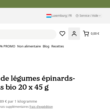
Luxemburg
|
FR
Service / Aide
0,00 €
% PROMO
Non alimentaire
Blog
Recettes
 de légumes épinards-
 bio 20 x 45 g
,89 €
par
1 kilogramme
 frais supplémentaires
frais d'expédition