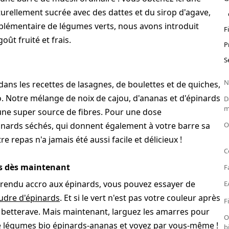
urellement sucrée avec des dattes et du sirop d'agave,
upplémentaire de légumes verts, nous avons introduit
F
ût fruité et frais.
P
S
N
 dans les recettes de lasagnes, de boulettes et de quiches,
. Notre mélange de noix de cajou, d'ananas et d'épinards
D
m
 une super source de fibres. Pour une dose
nards séchés, qui donnent également à votre barre sa
O
 repas n'a jamais été aussi facile et délicieux !
C
as dès maintenant
F
ns rendu accro aux épinards, vous pouvez essayer de
E
udre d'épinards
. Et si le vert n'est pas votre couleur après
F
a betterave. Mais maintenant, larguez les amarres pour
O
e légumes bio épinards-ananas et voyez par vous-même !
b