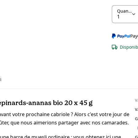
Quantité
Pay
Disponib
s
V
pinards-ananas bio 20 x 45 g
V
vant votre prochaine cabriole ? Alors c'est votre jour de
G
oûter, que nous aimerions partager avec nos camarades.
une barre de muesli ordinaire : vous obtenez ici une
G