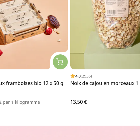
4.8
(2535)
ux framboises bio 12 x 50 g
Noix de cajou en morceaux 1
13,50 €
 €
par
1 kilogramme