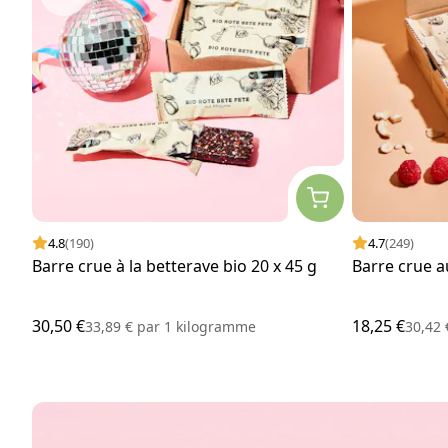
4.8
(190)
4.7
(249)
Barre crue à la betterave bio 20 x 45 g
Barre crue a
30,50 €
18,25 €
33,89 €
par
1 kilogramme
30,42