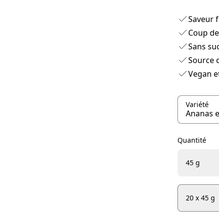
Saveur f
Coup de 
Sans suc
Source d
Vegan et
Variété
Quantité
45 g
20 x 45 g