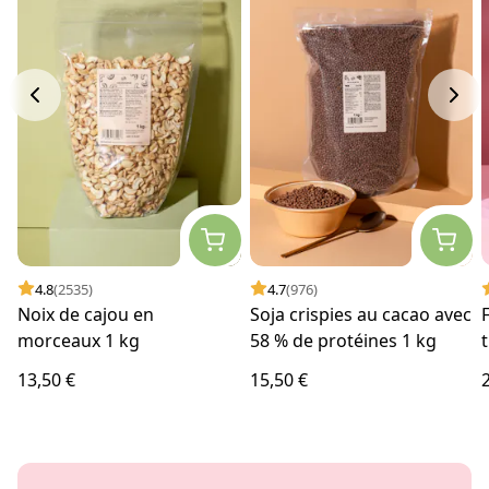
4.8
(2535)
4.7
(976)
Noix de cajou en
Soja crispies au cacao avec
morceaux 1 kg
58 % de protéines 1 kg
13,50 €
15,50 €