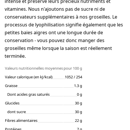
intense et préserve leurs précieux nutriments et
vitamines. Nous n'ajoutons pas de sucre ni de
conservateurs supplémentaires à nos groseilles. Le
processus de lyophilisation signifie également que les
petites baies aigres ont une longue durée de
conservation - vous pouvez donc manger des
groseilles même lorsque la saison est réellement
terminée.
Valeurs nutritionnelles moyennes
pour 100 g
Valeur calorique (en kJ/kcal)
1052 / 254
Graisse
1.3 g
Dont acides gras saturés
0 g
Glucides
30 g
dont sucre
30 g
Fibres alimentaires
22 g
Protéines
7 g