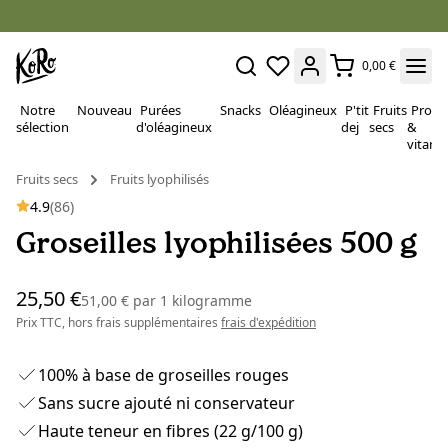
0,00 €
Notre
Nouveau
Purées
Snacks
Oléagineux
P'tit
Fruits
Proté
sélection
d'oléagineux
dej
secs
&
vitami
Fruits secs
Fruits lyophilisés
4.9
(86)
Groseilles lyophilisées 500 g
25,50 €
51,00 €
par
1 kilogramme
Prix TTC, hors frais supplémentaires
frais d'expédition
100% à base de groseilles rouges
Sans sucre ajouté ni conservateur
Haute teneur en fibres (22 g/100 g)