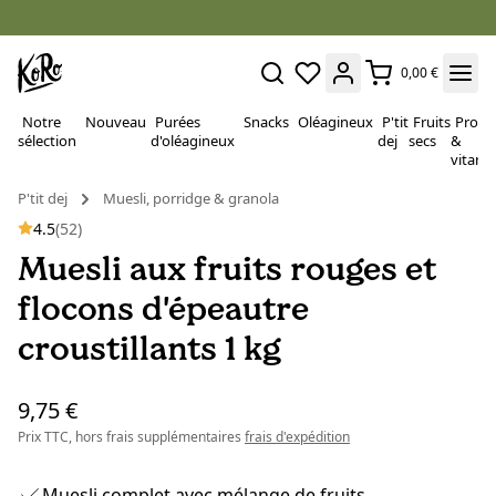
0,00 €
Notre
Nouveau
Purées
Snacks
Oléagineux
P'tit
Fruits
Proté
sélection
d'oléagineux
dej
secs
&
vitami
P'tit dej
Muesli, porridge & granola
4.5
(52)
Muesli aux fruits rouges et
flocons d'épeautre
croustillants 1 kg
9,75 €
Prix TTC, hors frais supplémentaires
frais d'expédition
Muesli complet avec mélange de fruits