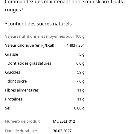
Commandez dès maintenant notre muesli aux fruits
rouges !
*contient des sucres naturels
Valeurs nutritionnelles moyennes
pour 100 g
Valeur calorique (en kJ/kcal)
1483 / 354
Graisse
5 g
Dont acides gras saturés
0.6 g
Glucides
59 g
dont sucre
7.6 g
Fibres alimentaires
11 g
Protéines
11 g
Sel
0.06 g
Numéro de produit
MUESLI_012
Date de durabilité
30.03.2027