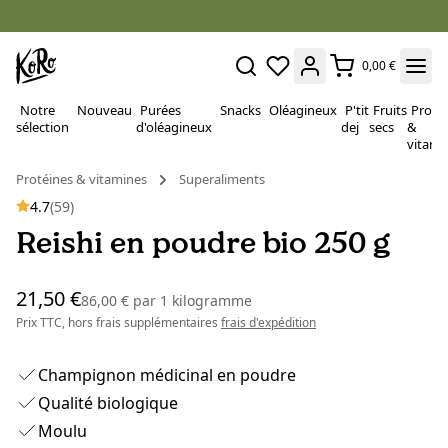
0,00 €
Notre
Nouveau
Purées
Snacks
Oléagineux
P'tit
Fruits
Proté
sélection
d'oléagineux
dej
secs
&
vitami
Protéines & vitamines
Superaliments
4.7
(59)
Reishi en poudre bio 250 g
21,50 €
86,00 €
par
1 kilogramme
Prix TTC, hors frais supplémentaires
frais d'expédition
Champignon médicinal en poudre
Qualité biologique
Moulu