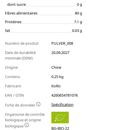
dont sucre
0 g
Fibres alimentaires
80 g
Protéines
7.1 g
Sel
0.03 g
Numéro de produit
PULVER_008
Date de durabilité
20.09.2027
minimale (DDM)
Origine
Chine
Contenu
0.25 kg
Fabricant
KoRo
EAN / GTIN
4260654781076
Spécification
Fiche de données
Organisme de contrôle
biologique et origine
biologique
BG-BIO-22