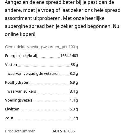
Aangezien de ene spread beter bij je past dan de
andere, moet je vroeg of laat zeker ons hele spread
assortiment uitproberen. Met onze heerlijke
aubergine spread ben je zeker goed begonnen. Nu
online kopen!
Gemiddelde voedingswaarden
per 100 g
Energie (in kj/kcal)
1664 / 403
Vetten
38 g
waarvan verzadigde vetzuren
3.2 g
Koolhydraten
6.9 g
waarvan suikers
3.4 g
Voedingsvezels
1.4 g
Eiwitten
5.3 g
Zout
1.7 g
Productnummer
AUFSTR_036