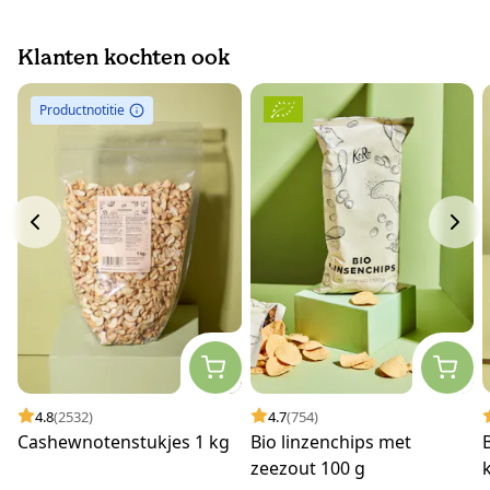
Klanten kochten ook
Productnotitie
4.8
(2532)
4.7
(754)
Cashewnotenstukjes 1 kg
Bio linzenchips met
zeezout 100 g