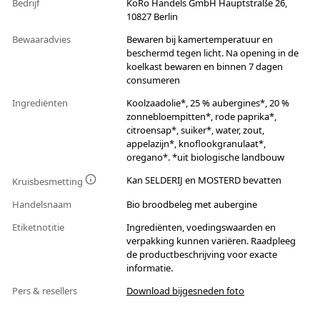
Bedrijf
KoRo Handels GmbH Hauptstraße 26,
10827 Berlin
Bewaaradvies
Bewaren bij kamertemperatuur en
beschermd tegen licht. Na opening in de
koelkast bewaren en binnen 7 dagen
consumeren
Ingrediënten
Koolzaadolie*, 25 % aubergines*, 20 %
zonnebloempitten*, rode paprika*,
citroensap*, suiker*, water, zout,
appelazijn*, knoflookgranulaat*,
oregano*. *uit biologische landbouw
Kan SELDERIJ en MOSTERD bevatten
Kruisbesmetting
Handelsnaam
Bio broodbeleg met aubergine
Etiketnotitie
Ingrediënten, voedingswaarden en
verpakking kunnen variëren. Raadpleeg
de productbeschrijving voor exacte
informatie.
Pers & resellers
Download bijgesneden foto