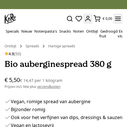
€ 0,00
Specials
Nieuw
Notenpasta's
Snacks
Noten
Ontbijt
Gedroogd
Eiwi
fruit
vitam
Ontbijt
Spreads
Hartige spreads
4.8
(50)
Bio auberginespread 380 g
€ 5,50
€ 14,47
per
1 kilogram
Prijzen incl. btw plus
verzendkosten
Vegan, romige spread van aubergine
Bijzonder romig
Ook voor het verfijnen van dips, dressings & sauzen
Vegan en lactosevrij