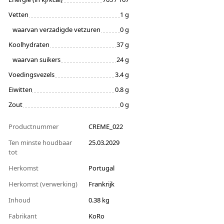
Vetten
1 g
waarvan verzadigde vetzuren
0 g
Koolhydraten
37 g
waarvan suikers
24 g
Voedingsvezels
3.4 g
Eiwitten
0.8 g
Zout
0 g
Productnummer
CREME_022
Ten minste houdbaar
25.03.2029
tot
Herkomst
Portugal
Herkomst (verwerking)
Frankrijk
Inhoud
0.38 kg
Fabrikant
KoRo