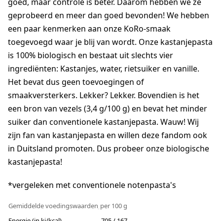
goed, maar controle is beter. Daarom hebben we ze
geprobeerd en meer dan goed bevonden! We hebben
een paar kenmerken aan onze KoRo-smaak
toegevoegd waar je blij van wordt. Onze kastanjepasta
is 100% biologisch en bestaat uit slechts vier
ingrediënten: Kastanjes, water, rietsuiker en vanille.
Het bevat dus geen toevoegingen of
smaakversterkers. Lekker? Lekker. Bovendien is het
een bron van vezels (3,4 g/100 g) en bevat het minder
suiker dan conventionele kastanjepasta. Wauw! Wij
zijn fan van kastanjepasta en willen deze fandom ook
in Duitsland promoten. Dus probeer onze biologische
kastanjepasta!
*vergeleken met conventionele notenpasta's
Gemiddelde voedingswaarden
per 100 g
Energie (in kj/kcal)
705 / 167