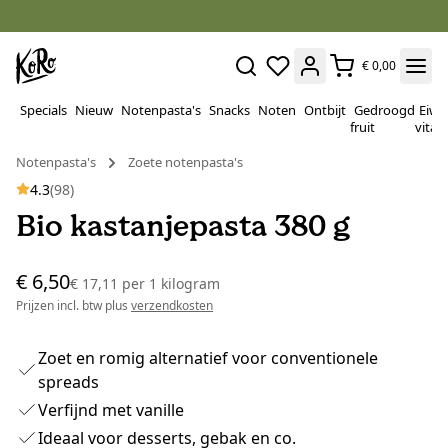
€ 0,00
Specials
Nieuw
Notenpasta's
Snacks
Noten
Ontbijt
Gedroogd
Eiwi
fruit
vitam
Notenpasta's
Zoete notenpasta's
4.3
(98)
Bio kastanjepasta 380 g
€ 6,50
€ 17,11
per
1 kilogram
Prijzen incl. btw plus
verzendkosten
Zoet en romig alternatief voor conventionele
spreads
Verfijnd met vanille
Ideaal voor desserts, gebak en co.