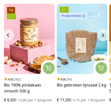
Tip
Productnotitie
4.9
(2362)
4.8
(299)
Bio 100% pindakaas
Bio gebroken lijnzaad 2 kg
smooth 500 g
€ 6,50
€ 11,50
€ 13,00
per
1 kilogram
€ 5,75
per
1 kilogram