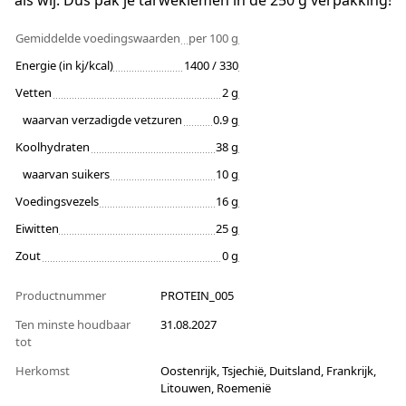
als wij. Dus pak je tarwekiemen in de 250 g verpakking!
Gemiddelde voedingswaarden
per 100 g
Energie (in kj/kcal)
1400 / 330
Vetten
2 g
waarvan verzadigde vetzuren
0.9 g
Koolhydraten
38 g
waarvan suikers
10 g
Voedingsvezels
16 g
Eiwitten
25 g
Zout
0 g
Productnummer
PROTEIN_005
Ten minste houdbaar
31.08.2027
tot
Herkomst
Oostenrijk, Tsjechië, Duitsland, Frankrijk,
Litouwen, Roemenië