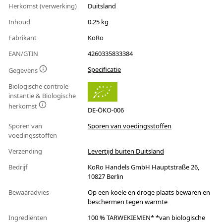
Herkomst (verwerking)
Duitsland
Inhoud
0.25 kg
Fabrikant
KoRo
EAN/GTIN
4260335833384
Specificatie
Gegevens
Biologische controle-
instantie & Biologische
herkomst
DE-ÖKO-006
Sporen van
Sporen van voedingsstoffen
voedingsstoffen
Verzending
Levertijd buiten Duitsland
Bedrijf
KoRo Handels GmbH Hauptstraße 26,
10827 Berlin
Bewaaradvies
Op een koele en droge plaats bewaren en
beschermen tegen warmte
Ingrediënten
100 % TARWEKIEMEN* *van biologische