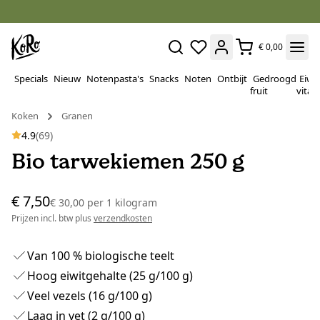
€ 0,00
Specials
Nieuw
Notenpasta's
Snacks
Noten
Ontbijt
Gedroogd
Eiwi
fruit
vitam
Koken
Granen
4.9
(69)
Bio tarwekiemen 250 g
€ 7,50
€ 30,00
per
1 kilogram
Prijzen incl. btw plus
verzendkosten
Van 100 % biologische teelt
Hoog eiwitgehalte (25 g/100 g)
Veel vezels (16 g/100 g)
Laag in vet (2 g/100 g)