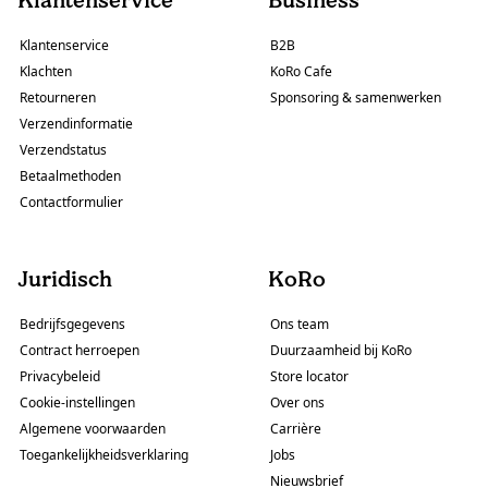
Klantenservice
Business
Klantenservice
B2B
Klachten
KoRo Cafe
Retourneren
Sponsoring & samenwerken
Verzendinformatie
Verzendstatus
Betaalmethoden
Contactformulier
Juridisch
KoRo
Bedrijfsgegevens
Ons team
Contract herroepen
Duurzaamheid bij KoRo
Privacybeleid
Store locator
Cookie-instellingen
Over ons
Algemene voorwaarden
Carrière
Toegankelijkheidsverklaring
Jobs
Nieuwsbrief