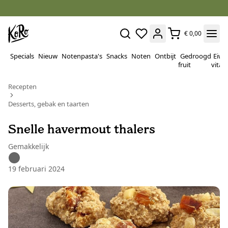
€ 0,00
Specials
Nieuw
Notenpasta's
Snacks
Noten
Ontbijt
Gedroogd
Eiwi
fruit
vitam
Recepten
Desserts, gebak en taarten
Snelle havermout thalers
Gemakkelijk
19 februari 2024