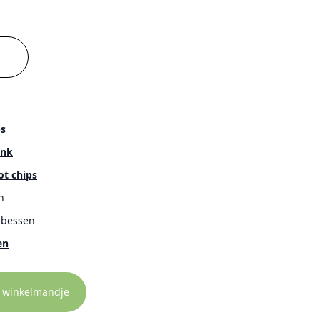
s
ank
t chips
n
 bessen
en
n winkelmandje