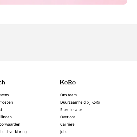
ch
KoRo
evens
Ons team
rroepen
Duurzaamheid bij KoRo
id
Store locator
llingen
Over ons
oorwaarden
Carrière
kheidsverklaring
Jobs