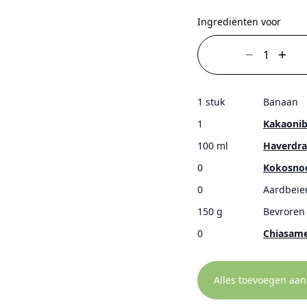
Ingrediënten voor
1 stuk
Banaan
1
Kakaonib
100 ml
Haverdr
0
Kokosnoo
0
Aardbeie
150 g
Bevroren
0
Chiasam
Alles toevoegen aa