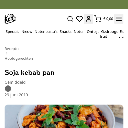
€ 0,00
Specials
Nieuw
Notenpasta's
Snacks
Noten
Ontbijt
Gedroogd
Eiwi
fruit
vitam
Recepten
Hoofdgerechten
Soja kebab pan
Gemiddeld
29 juni 2019