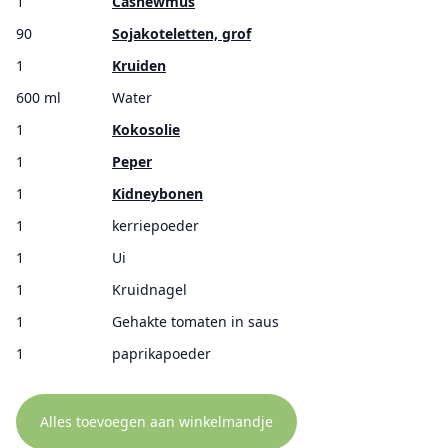
1
Cashewmus
90
Sojakoteletten, grof
1
Kruiden
600 ml
Water
1
Kokosolie
1
Peper
1
Kidneybonen
1
kerriepoeder
1
Ui
1
Kruidnagel
1
Gehakte tomaten in saus
1
paprikapoeder
Alles toevoegen aan winkelmandje