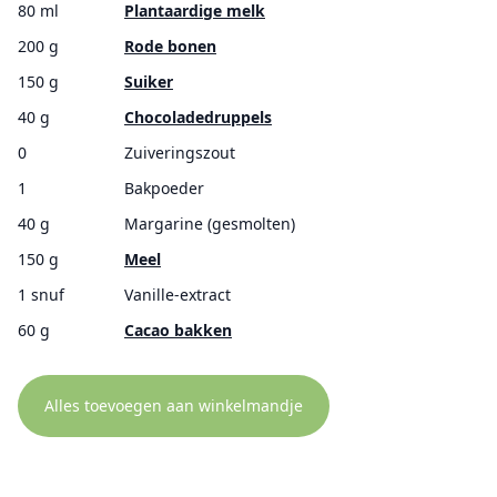
80 ml
Plantaardige melk
200 g
Rode bonen
150 g
Suiker
40 g
Chocoladedruppels
0
Zuiveringszout
1
Bakpoeder
40 g
Margarine (gesmolten)
150 g
Meel
1 snuf
Vanille-extract
60 g
Cacao bakken
Alles toevoegen aan winkelmandje