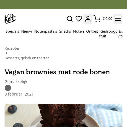
€ 0,00
Specials
Nieuw
Notenpasta's
Snacks
Noten
Ontbijt
Gedroogd
Eiwi
fruit
vitam
Recepten
Desserts, gebak en taarten
Vegan brownies met rode bonen
Gemakkelijk
8 februari 2021